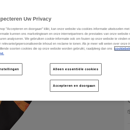
specteren Uw Privacy
knop "Accepteren en doorgaan" klikt, kan onze website via cookies informatie uitwisselen me
ormatie kunnen ons marketingteam en onze internetpartners de prestaties van onze website
K
uren analyseren. We gebruiken cookie-informatie ook om fouten op onze website te vinden en
 relevante/gepersonaliseerde inhoud en reclame te tonen. Als je meer wilt weten over onze i
illende soorten cookies die op onze website worden gebruikt, raadpleeg dan ons
cookiebel
id.
nstellingen
Alleen essentiële cookies
Accepteren en doorgaan