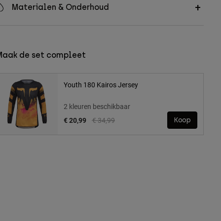
Materialen & Onderhoud
Maak de set compleet
Youth 180 Kairos Jersey
2 kleuren beschikbaar
Price reduced from
to
€ 20,99
€ 34,99
Koop