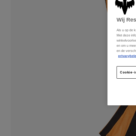
Wij Re
Als u op de 
Met deze inf
winkelvoorke
en om u meer
en de versch
privacybele
Cookie-i