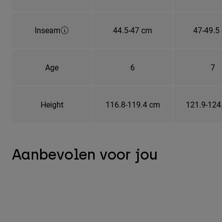
Inseam
44.5-47 cm
47-49.5
Age
6
7
Height
116.8-119.4 cm
121.9-124
Aanbevolen voor jou