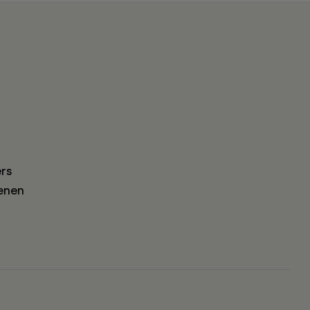
rs
enen