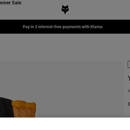
mmer Sale
Pay in 3 interest-free payments with Klarna
A
P