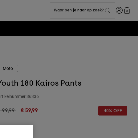
Inloggen
Waar ben je naar op zoek?
0
Moto
Youth 180 Kairos Pants
rtikelnummer
36336
rice reduced from
to
€ 99,99
€ 59,99
40% OFF
Matentabel