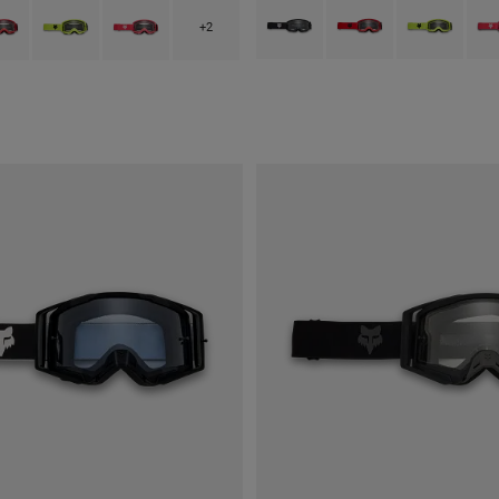
Product swatch type of Zwart.
Product swatch type of 
Product swatch
Prod
type of Zwart.
ct swatch type of Fluorescerend Rood.
Product swatch type of Fluorescerend Geel.
Product swatch type of Roze.
+2