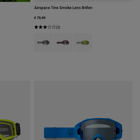
Airspace Tine Smoke Lens Brillen
€ 79,99
(2)
Product swatch type of Zwart.
Product swatch type of Veenbessenrood.
Product swatch type of Fluorescer