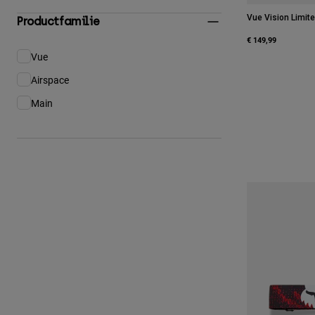
Vue Vision Limite
Productfamilie
€ 149,99
Vue
Verfijn op Productfamilie: Vue
Airspace
Verfijn op Productfamilie: Airspace
Main
Verfijn op Productfamilie: Main