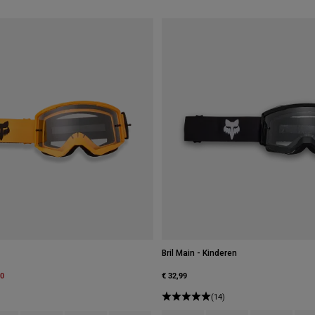
Bril Main - Kinderen
m
00
€ 32,99
(14)