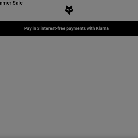
mmer Sale
Pay in 3 interest-free payments with Klarna