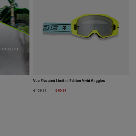
Vue Elevated Limited Edition Vivid Goggles
Price reduced from
to
€ 90,99
€ 139,99