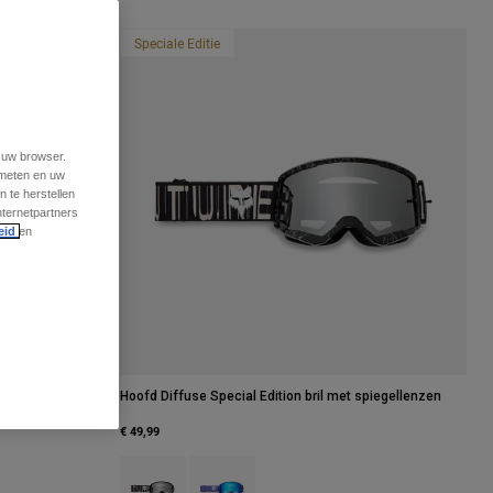
Speciale Editie
t uw browser.
 meten en uw
 te herstellen
nternetpartners
eid
en
l met gespiegelde
Hoofd Diffuse Special Edition bril met spiegellenzen
€ 49,99
Product swatch type of Zwart.
Product swatch type of Purple Dove.
urple Dove.