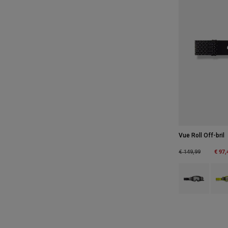
Vue Roll Off-bril
Price reduced fro
to
€ 97,
€ 149,99
Product swatch 
Produ