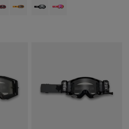
Fluorescerend Rood.
 type of Fluorescerend Geel.
uct swatch type of Roze.
Product swatch type of Mandarijn.
Product swatch type of Zwart.
Product swatch type of Roze.