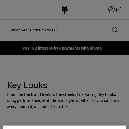
Inloggen
0
Waar ben je naar op zoek?
Shop All Sale
Nieuw en trends
Nieuw en trends
Nieuw en trends
Nieuw
Nieuw
Nieuw
Pay in 3 interest-free payments with Klarna
Best sellers
Best sellers
Best sellers
MTB
Flexair
Second Nature
Fox Lab
Second Nature
Gear Sets
Fanwear
Gear Sets
Kinderen
Keylooks
Helmen
Kinderen
Explore Lifestyle
Shoes
Key Looks
Men
Shirts
From the track and trails to the streets, Fox Racing Key Looks
Helmen
Jackets
bring performance, attitude, and style together, so you can own
Helmen
T-shirts
every moment, on and off your bike.
Pants
Laarzen
Hoodies en fleece
Schoenen
Shorts
Jassen
Truien
Gloves
Truien