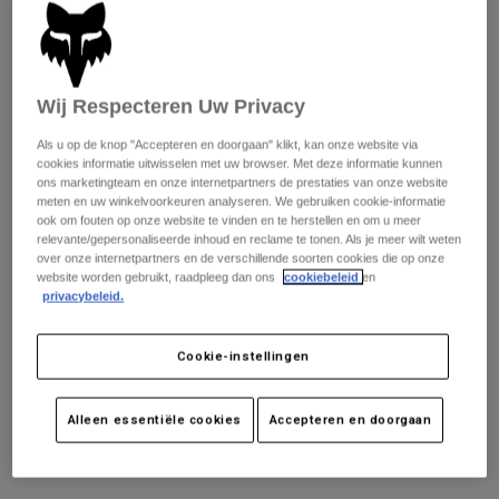
Vision 195
Broeken
Beschermers
Broeken
Overhemden
Broeken
Brillen
Alles bekijken
IMAGE Print
Handschoenen
Socks
Korte broeken
Wij Respecteren Uw Privacy
Alles bekijken
Jassen
Als u op de knop "Accepteren en doorgaan" klikt, kan onze website via
Absolute 195
Jassen
Women
cookies informatie uitwisselen met uw browser. Met deze informatie kunnen
ons marketingteam en onze internetpartners de prestaties van onze website
Protections
meten en uw winkelvoorkeuren analyseren. We gebruiken cookie-informatie
T-Shirts & Tops
Handschoenen
Moto
ook om fouten op onze website te vinden en te herstellen en om u meer
Survivalist
Brillen
relevante/gepersonaliseerde inhoud en reclame te tonen. Als je meer wilt weten
Hoodies en truien
over onze internetpartners en de verschillende soorten cookies die op onze
Beschermingen
Helmen
website worden gebruikt, raadpleeg dan ons
cookiebeleid
en
Jassen
Sokken
privacybeleid.
Shirts
Supply
Leggings & Broeken
Brillen
Pants
Tassen & Accessoires
Shirts
Cookie-instellingen
Boots
Sokken
Alles bekijken
Absolute
Spare parts
Beschermers
Alleen essentiële cookies
Accepteren en doorgaan
Accessoires
Gloves
Kawasaki
Youth
Brillen
Onderdelen