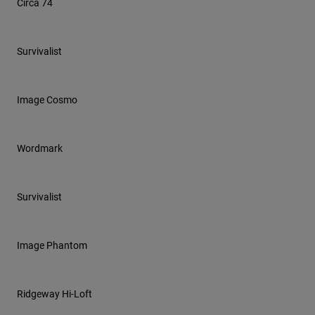
Circa 74
Accessories
All Accessories
Survivalist
Bags & Backpacks
Hats & Caps
Image Cosmo
Alles bekijken
Wordmark
Survivalist
Image Phantom
Ridgeway Hi-Loft