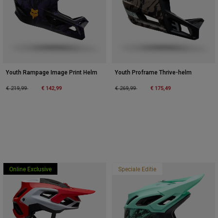
Youth Rampage Image Print Helm
Youth Proframe Thrive-helm
Price reduced from
to
€ 142,99
Price reduced from
to
€ 175,49
€ 219,99
€ 269,99
Online Exclusive
Speciale Editie