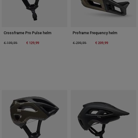
Crossframe Pro Pulse helm
Proframe Frequency helm
Price reduced from
to
€ 129,99
Price reduced from
to
€ 209,99
€ 199,99
€ 299,99