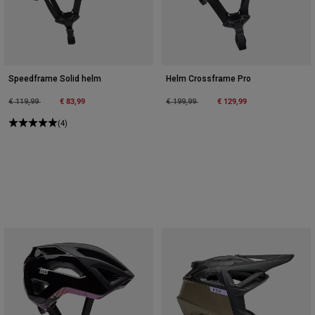
Speedframe Solid helm
Helm Crossframe Pro
Price reduced from
to
€ 83,99
Price reduced from
to
€ 129,99
€ 119,99
€ 199,99
(4)