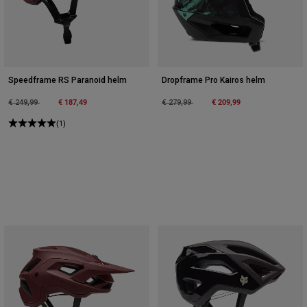
Speedframe RS Paranoid helm
Dropframe Pro Kairos helm
Price reduced from
to
€ 187,49
Price reduced from
to
€ 209,99
€ 249,99
€ 279,99
(1)