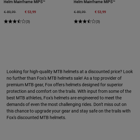
Helm Mainframe MIPS™
Helm Mainframe MIPS™
Price reduced from
to
€ 53,99
Price reduced from
to
€ 53,99
€ 89,99
€ 89,99
(3)
(3)
Looking for high-quality MTB helmets at a discounted price? Look
no further than Fox's MTB helmets sale! As a top provider of
premium MTB gear, Fox offers helmets designed for superior
protection and comfort on the trails. With input from some of the
best MTB athletes, Fox's helmets are engineered to meet the
demands of even the most challenging rides. Don't miss out on
this chance to upgrade your gear and stay safe on the trails with
Fox's discounted MTB helmets.