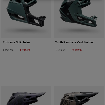
Accessories
All Accessories
Bags & Backpacks
Hats & Caps
Alles bekijken
Proframe Solid helm
Youth Rampage Vault Helmet
Price reduced from
to
€ 194,99
Price reduced from
to
€ 142,99
€ 299,99
€ 219,99