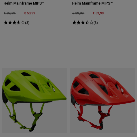
Helm Mainframe MIPS™
Helm Mainframe MIPS™
Price reduced from
to
€ 53,99
Price reduced from
to
€ 53,99
€ 89,99
€ 89,99
(3)
(3)