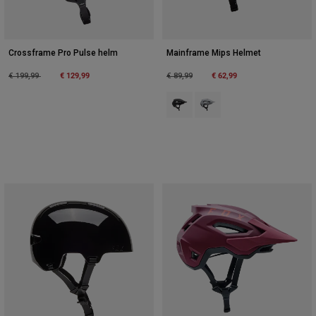
Crossframe Pro Pulse helm
Mainframe Mips Helmet
Price reduced from
to
€ 129,99
Price reduced from
to
€ 62,99
€ 199,99
€ 89,99
Product swatch type of Zwart.
Product swatch type of Wit.