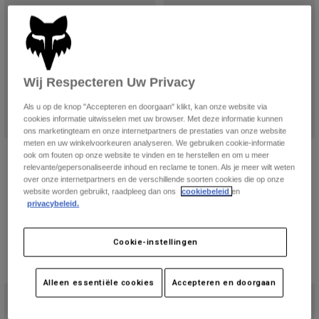
Jackets
Ontdek MTB
T-shirts
Socks
Hoodies
Alles bekijken
Product Help
Alles bekijken
Ontdek MTB
Wij Respecteren Uw Privacy
Moto Gear Guides
Lifestyle
Product Help
Als u op de knop "Accepteren en doorgaan" klikt, kan onze website via
Accessoires
Helmet Care Guide
cookies informatie uitwisselen met uw browser. Met deze informatie kunnen
ons marketingteam en onze internetpartners de prestaties van onze website
MTB Gear Guides
Tops
Boot Care Guide
meten en uw winkelvoorkeuren analyseren. We gebruiken cookie-informatie
Hats & Caps
Rampage RS Splice helm
Rampage RS Splice helm
ook om fouten op onze website te vinden en te herstellen en om u meer
Hoodies och pullovers
Helmet Care Guide
relevante/gepersonaliseerde inhoud en reclame te tonen. Als je meer wilt weten
Bags & Backpacks
Price reduced from
to
€ 449,99
Price reduced from
to
€ 389,99
€ 599,99
€ 599,99
over onze internetpartners en de verschillende soorten cookies die op onze
Jackets
Socks
website worden gebruikt, raadpleeg dan ons
cookiebeleid
en
privacybeleid.
Broeken
Stickers
Shorts
Other Accessories
Cookie-instellingen
Boardshorts
Alles bekijken
Alles bekijken
Alleen essentiële cookies
Accepteren en doorgaan