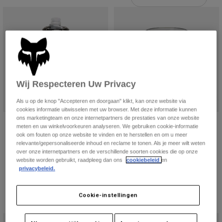
Broeken
Beschermers
Broeken
Overhemden
Broeken
Brillen
Alles bekijken
Handschoenen
Socks
Korte broeken
Alles bekijken
Jassen
Jassen
Women
Wij Respecteren Uw Privacy
Protections
T-Shirts & Tops
Handschoenen
Moto
Als u op de knop "Accepteren en doorgaan" klikt, kan onze website via
Brillen
Hoodies en truien
cookies informatie uitwisselen met uw browser. Met deze informatie kunnen
Beschermingen
Helmen
ons marketingteam en onze internetpartners de prestaties van onze website
21 oz Podiumfles Wereldwijd
Fox x CamelBak Thrive Chug 473 ml
Jassen
meten en uw winkelvoorkeuren analyseren. We gebruiken cookie-informatie
Sokken
Shirts
ook om fouten op onze website te vinden en te herstellen en om u meer
€ 14,99
Price reduced from
to
€ 23,99
€ 39,99
Leggings & Broeken
Brillen
relevante/gepersonaliseerde inhoud en reclame te tonen. Als je meer wilt weten
Pants
over onze internetpartners en de verschillende soorten cookies die op onze
Tassen & Accessoires
Shirts
website worden gebruikt, raadpleeg dan ons
cookiebeleid
en
Boots
Sokken
privacybeleid.
Alles bekijken
Spare parts
Beschermers
Accessoires
Gloves
Cookie-instellingen
Youth
Brillen
Onderdelen