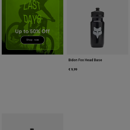
Accessories
All Accessories
Bags & Backpacks
Hats & Caps
Alles bekijken
Bidon Fox Head Base
€ 9,99