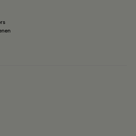
rs
enen