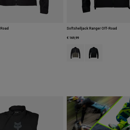
-Road
Softshelljack Ranger Off-Road
€ 169,99
Product swatch type of As.
Product swatch type of 