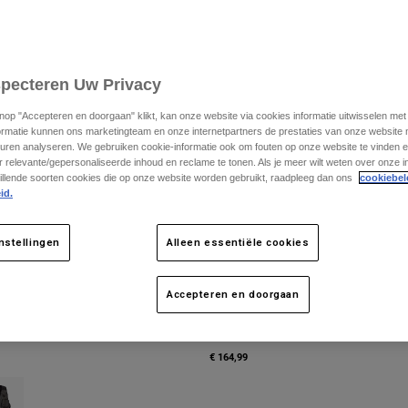
specteren Uw Privacy
knop "Accepteren en doorgaan" klikt, kan onze website via cookies informatie uitwisselen me
ormatie kunnen ons marketingteam en onze internetpartners de prestaties van onze website
uren analyseren. We gebruiken cookie-informatie ook om fouten op onze website te vinden en
 relevante/gepersonaliseerde inhoud en reclame te tonen. Als je meer wilt weten over onze i
illende soorten cookies die op onze website worden gebruikt, raadpleeg dan ons
cookiebel
id.
nstellingen
Alleen essentiële cookies
Accepteren en doorgaan
C
Legion Tac Lite Vest
€ 164,99
type of Zwart.
ct swatch type of Tinnen Grijs.