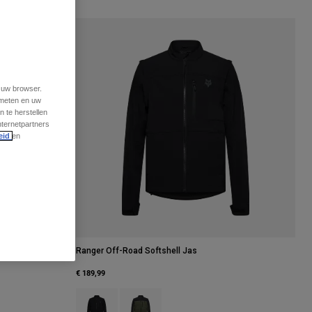
t uw browser.
 meten en uw
 te herstellen
nternetpartners
eid
en
Ranger Off-Road Softshell Jas
€ 189,99
Product swatch type of Zwart.
Product swatch type of Ivy groen.