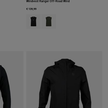
Windvest Ranger Off-Road Wind
€ 139,99
Product swatch type of Zwart.
Product swatch type of Ivy groen.