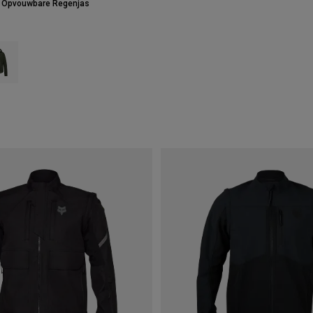
 Opvouwbare Regenjas
type of Zwart.
ct swatch type of Ivy groen.