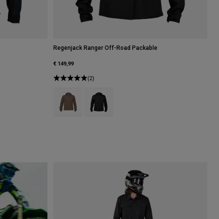
Regenjack Ranger Off-Road Packable
€ 149,99
Zwart.
(2)
Product swatch type of As.
Product swatch type of Zwart.