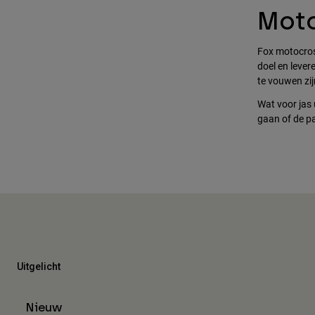
Moto
Fox motocros
doel en lever
te vouwen zij
Wat voor jas 
gaan of de p
Uitgelicht
Nieuw