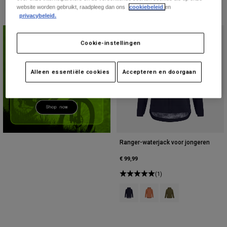
Accessories
website worden gebruikt, raadpleeg dan ons
cookiebeleid
en
privacybeleid.
All Accessories
Cookie-instellingen
Bags & Backpacks
Hats & Caps
Alleen essentiële cookies
Accepteren en doorgaan
Alles bekijken
Ranger-waterjack voor jongeren
€ 99,99
(1)
Product swatch type of Zwart.
Product swatch type of Cora
Product swatch type o