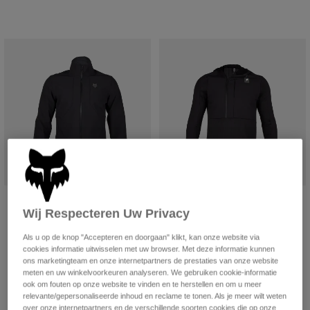
Jackets
Ontdek MTB
T-shirts
Socks
Hoodies
Alles bekijken
Product Help
Alles bekijken
Ontdek MTB
Moto Gear Guides
Lifestyle
Product Help
Accessoires
Helmet Care Guide
MTB Gear Guides
Tops
Boot Care Guide
Hats & Caps
Hoodies och pullovers
Helmet Care Guide
Bags & Backpacks
Jackets
Socks
Jack Ranger Fire
Hoodie Defend Thermal
Broeken
Stickers
Wij Respecteren Uw Privacy
€ 174,99
€ 149,99
Shorts
Other Accessories
Als u op de knop "Accepteren en doorgaan" klikt, kan onze website via
(5)
(4)
Boardshorts
cookies informatie uitwisselen met uw browser. Met deze informatie kunnen
Alles bekijken
Product swatch type of Adobe Rood.
Product swatch type of Zwart.
Product swatch type of Militair groen.
Product swatch type of Tinnen Grijs.
Product swatch type of Zwart.
Product swatch type of Sali
ons marketingteam en onze internetpartners de prestaties van onze website
Alles bekijken
meten en uw winkelvoorkeuren analyseren. We gebruiken cookie-informatie
ook om fouten op onze website te vinden en te herstellen en om u meer
relevante/gepersonaliseerde inhoud en reclame te tonen. Als je meer wilt weten
over onze internetpartners en de verschillende soorten cookies die op onze