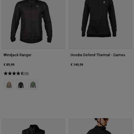
Windjack Ranger
Hoodie Defend Thermal - Dames
€ 89,99
€ 149,99
(5)
Product swatch type of As.
Product swatch type of Zwart.
Product swatch type of Mosgroen.