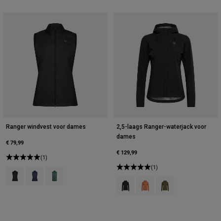
Ranger windvest voor dames
2,5-laags Ranger-waterjack voor
dames
€ 79,99
€ 129,99
(1)
(1)
Product swatch type of Zwart.
Product swatch type of Middernachtblauw.
Product swatch type of Salie groen.
Product swatch type of Zwart.
Product swatch type of Cora
Product swatch type o