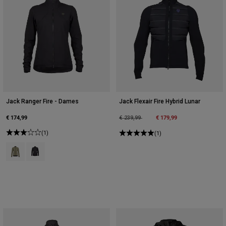
Jack Ranger Fire - Dames
Jack Flexair Fire Hybrid Lunar
€ 174,99
Price reduced from
to
€ 179,99
€ 239,99
(1)
(1)
Product swatch type of Adobe Rood.
Product swatch type of Zwart.