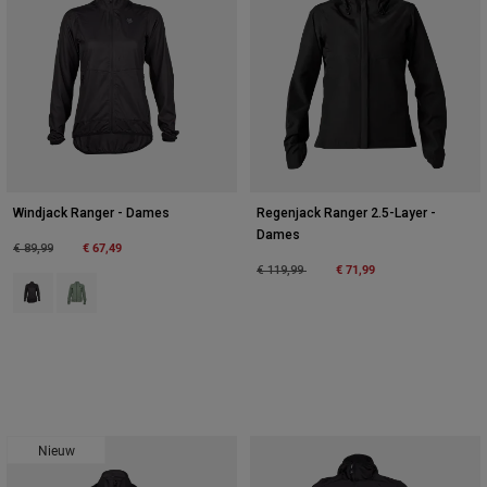
Windjack Ranger - Dames
Regenjack Ranger 2.5-Layer -
Dames
Price reduced from
to
€ 67,49
€ 89,99
Price reduced from
to
€ 71,99
€ 119,99
Product swatch type of Zwart.
Product swatch type of Mosgroen.
Nieuw