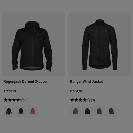
Regenjack Defend 3-Layer
Ranger Wind Jacket
€ 279,99
€ 104,99
(6)
(3)
Product swatch type of Zwart.
Product swatch type of Cacaobruin.
Product swatch type of Coral.
Product swatch type of Adobe Ro
Product swatch type of Zwa
Product swatch type o
Product swatch