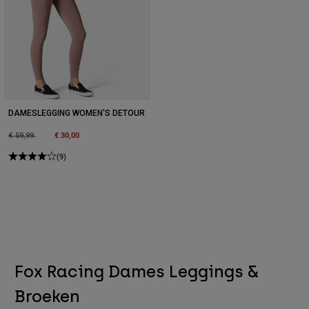
DAMESLEGGING WOMEN'S DETOUR
Price reduced from
to
€ 30,00
€ 59,99
(9)
Fox Racing Dames Leggings &
Broeken