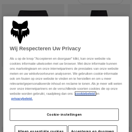
Broeken
Beschermers
Broeken
Overhemden
Broeken
Brillen
Alles bekijken
Handschoenen
Socks
Korte broeken
Alles bekijken
Jassen
Jassen
Women
Wij Respecteren Uw Privacy
Protections
T-Shirts & Tops
Handschoenen
Moto
Als u op de knop "Accepteren en doorgaan" klikt, kan onze website via
Brillen
cookies informatie uitwisselen met uw browser. Met deze informatie kunnen
Hoodies en truien
ons marketingteam en onze internetpartners de prestaties van onze website
Beschermingen
Helmen
Motive Biker Shorts voor dames
Motive damesleggings
meten en uw winkelvoorkeuren analyseren. We gebruiken cookie-informatie
Jassen
Sokken
ook om fouten op onze website te vinden en te herstellen en om u meer
Shirts
Price reduced from
to
€ 45,49
Price reduced from
to
€ 49,99
€ 69,99
€ 99,99
Leggings & Broeken
relevante/gepersonaliseerde inhoud en reclame te tonen. Als je meer wilt weten
Brillen
Pants
over onze internetpartners en de verschillende soorten cookies die op onze
Product swatch type of Zwart.
Product swatch type of Bloed Oranje.
Product swatch type of Magenta.
Product swatch type of Olijfgroen.
Product swatch type of Schemerblauw.
Product swatch type of Zwart.
Product swatch type of Blo
Product swatch type
Product swatch
Product
Tassen & Accessoires
Shirts
website worden gebruikt, raadpleeg dan ons
cookiebeleid
en
Boots
Sokken
privacybeleid.
Alles bekijken
Spare parts
Beschermers
Accessoires
Cookie-instellingen
Gloves
Youth
Brillen
Onderdelen
Alleen essentiële cookies
Accepteren en doorgaan