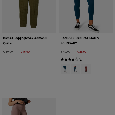
Dames-joggingbroek Women's
DAMESLEGGING WOMAN'S
Quilted
BOUNDARY
Price reduced from
to
€ 45,00
Price reduced from
to
€ 25,00
€ 89,99
€ 49,99
(23)
Product swatch type of Donker In
Product swatch type of Don
Product swatch type 