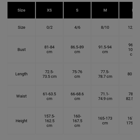
Size
XS
S
M
L
Size
0/2
4/6
8/10
12/14
96.5-
81-84
86.5-89
91.5-94
Bust
101.5
cm
cm
cm
cm
72.5-
75-76
77.5-
Length
80 cm
73.5 cm
cm
78.7 cm
61-63.5
66-68.6
71.1-
78.7-
Waist
cm
cm
74.9 cm
82.5 cm
157.5-
160-
165-173
167.5-
Height
162.5
167.5
cm
175 cm
cm
cm