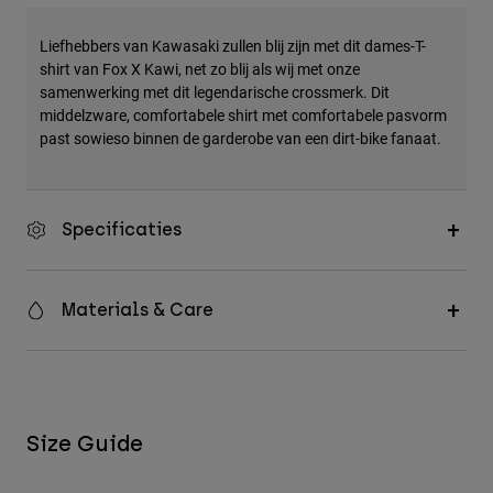
Accessories
Liefhebbers van Kawasaki zullen blij zijn met dit dames-T-
All Accessories
shirt van Fox X Kawi, net zo blij als wij met onze
samenwerking met dit legendarische crossmerk. Dit
Bags & Backpacks
middelzware, comfortabele shirt met comfortabele pasvorm
Hats & Caps
past sowieso binnen de garderobe van een dirt-bike fanaat.
Alles bekijken
Specificaties
Materials & Care
Size Guide