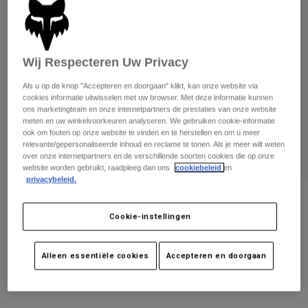
Broeken
Beschermers
Broeken
Overhemden
Broeken
Brillen
Alles bekijken
Handschoenen
Socks
Wij Respecteren Uw Privacy
Korte broeken
Alles bekijken
Jassen
Als u op de knop "Accepteren en doorgaan" klikt, kan onze website via
Jassen
Women
cookies informatie uitwisselen met uw browser. Met deze informatie kunnen
ons marketingteam en onze internetpartners de prestaties van onze website
Protections
meten en uw winkelvoorkeuren analyseren. We gebruiken cookie-informatie
T-Shirts & Tops
Handschoenen
Moto
ook om fouten op onze website te vinden en te herstellen en om u meer
relevante/gepersonaliseerde inhoud en reclame te tonen. Als je meer wilt weten
Brillen
Hoodies en truien
over onze internetpartners en de verschillende soorten cookies die op onze
Beschermingen
Helmen
website worden gebruikt, raadpleeg dan ons
cookiebeleid
en
Jassen
privacybeleid.
Sokken
Shirts
Leggings & Broeken
Brillen
Women's Fox X Kawi Tee Voor Dames
Pants
Tassen & Accessoires
Shirts
Cookie-instellingen
Boots
Sokken
Artikelnummer
30787
Alles bekijken
Spare parts
Beschermers
Alleen essentiële cookies
Accepteren en doorgaan
Price reduced from
to
€ 34,99
€ 17,50
Accessoires
50% OFF
Gloves
Youth
Brillen
Onderdelen