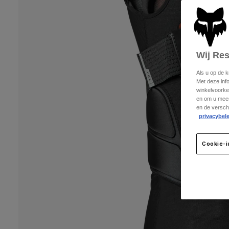
Wij Re
Als u op de 
Met deze inf
winkelvoorke
en om u meer
en de versch
privacybele
Cookie-i