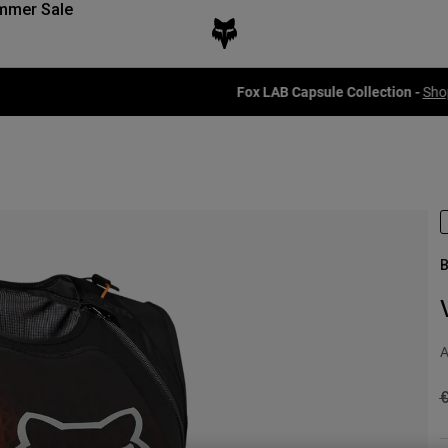
mmer Sale
Fox LAB Capsule Collection -
Shop now
B
A
P
€