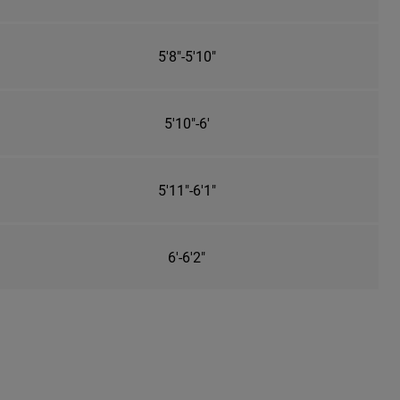
5'8"-5'10"
5'10"-6'
5'11"-6'1"
6'-6'2"