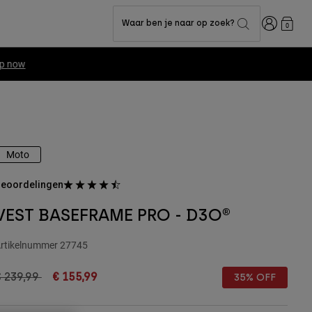
Inloggen
Waar ben je naar op zoek?
0
Moto
eoordelingen
VEST BASEFRAME PRO - D3O®
rtikelnummer
27745
rice reduced from
to
 239,99
€ 155,99
35% OFF