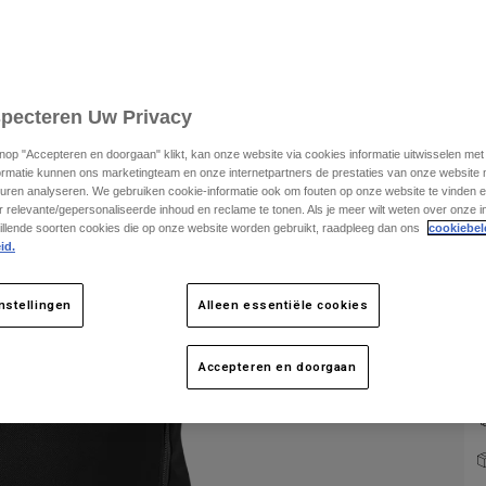
specteren Uw Privacy
knop "Accepteren en doorgaan" klikt, kan onze website via cookies informatie uitwisselen me
ormatie kunnen ons marketingteam en onze internetpartners de prestaties van onze website
K
uren analyseren. We gebruiken cookie-informatie ook om fouten op onze website te vinden en
 relevante/gepersonaliseerde inhoud en reclame te tonen. Als je meer wilt weten over onze i
illende soorten cookies die op onze website worden gebruikt, raadpleeg dan ons
cookiebel
id.
nstellingen
Alleen essentiële cookies
Accepteren en doorgaan