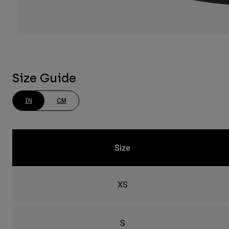
Size Guide
IN
CM
Size
XS
S