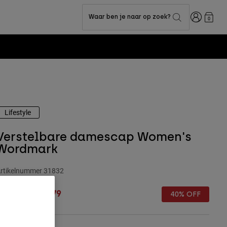
Inloggen
Waar ben je naar op zoek?
0
Lifestyle
Verstelbare damescap Women's
Wordmark
rtikelnummer
31832
rice reduced from
to
 32,99
€ 19,79
40% OFF