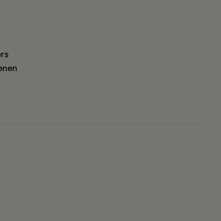
rs
enen