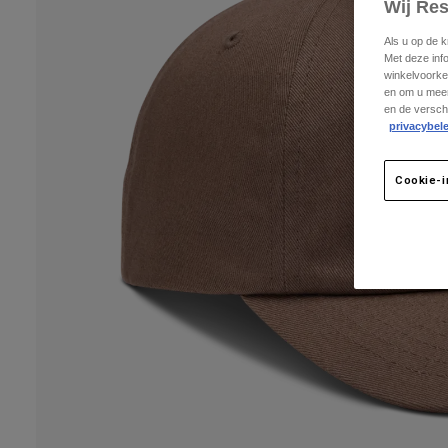
Wij Re
Als u op de 
Met deze inf
winkelvoorke
en om u meer
en de versch
privacybele
Cookie-i