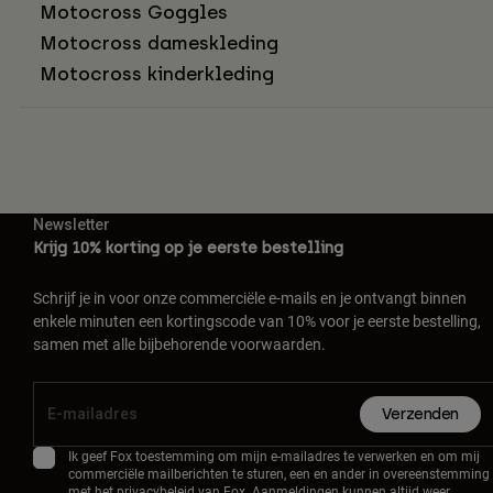
Motocross Goggles
Motocross dameskleding
Motocross kinderkleding
Newsletter
Krijg 10% korting op je eerste bestelling
Schrijf je in voor onze commerciële e-mails en je ontvangt binnen
enkele minuten een kortingscode van 10% voor je eerste bestelling,
samen met alle bijbehorende voorwaarden.
Verzenden
Ik geef Fox toestemming om mijn e-mailadres te verwerken en om mij
commerciële mailberichten te sturen, een en ander in overeenstemming
met het
privacybeleid
van Fox. Aanmeldingen kunnen altijd weer