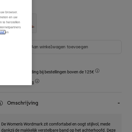
leur -
Chai Bruin
t uw browser.
 meten en uw
 te herstellen
nternetpartners
eid
en
geselecteerd
Aan winkelwagen toevoegen
Gratis verzending bij bestellingen boven de 125€
Simple Returns
Omschrijving
De Women's Wordmark zit comfortabel en oogt stijlvol, mede
dankzij de makkelijk verstelbare band op het achterhoofd. Deze