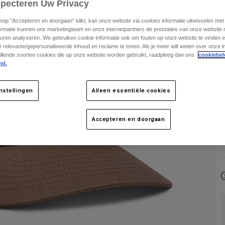
specteren Uw Privacy
K
knop "Accepteren en doorgaan" klikt, kan onze website via cookies informatie uitwisselen me
ormatie kunnen ons marketingteam en onze internetpartners de prestaties van onze website
uren analyseren. We gebruiken cookie-informatie ook om fouten op onze website te vinden en
 relevante/gepersonaliseerde inhoud en reclame te tonen. Als je meer wilt weten over onze i
illende soorten cookies die op onze website worden gebruikt, raadpleeg dan ons
cookiebel
id.
nstellingen
Alleen essentiële cookies
Accepteren en doorgaan