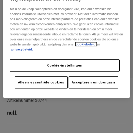
Broeken
Beschermers
Broeken
Als u op de knop "Accepteren en doorgaan" klikt, kan onze website via
Overhemden
Broeken
cookies informatie uitwisselen met uw browser. Met deze informatie kunnen
Brillen
Alles bekijken
ons marketingteam en onze internetpartners de prestaties van onze website
Handschoenen
meten en uw winkelvoorkeuren analyseren. We gebruiken cookie-informatie
Socks
Korte broeken
ook om fouten op onze website te vinden en te herstellen en om u meer
Alles bekijken
relevante/gepersonaliseerde inhoud en reclame te tonen. Als je meer wilt weten
Jassen
over onze internetpartners en de verschillende soorten cookies die op onze
Jassen
Women
website worden gebruikt, raadpleeg dan ons
cookiebeleid
en
privacybeleid.
Protections
T-Shirts & Tops
Handschoenen
Moto
Brillen
Hoodies en truien
Cookie-instellingen
Beschermingen
Helmen
Jassen
Sokken
Shirts
Alleen essentiële cookies
Accepteren en doorgaan
Leggings & Broeken
Brillen
Turnout Utility Flanelshirt
Pants
Tassen & Accessoires
Shirts
Boots
Sokken
Artikelnummer
30744
Alles bekijken
Spare parts
Beschermers
null
Accessoires
Gloves
Youth
Brillen
Onderdelen