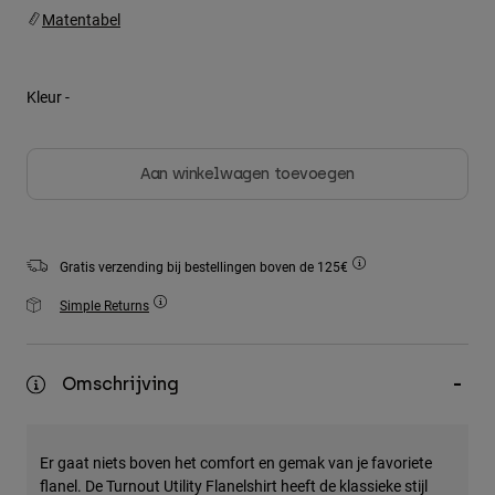
Jackets
Ontdek MTB
Matentabel
T-shirts
Socks
Hoodies
Alles bekijken
Product Help
Alles bekijken
Ontdek MTB
Kleur -
Moto Gear Guides
Lifestyle
Product Help
Aan winkelwagen toevoegen
Accessoires
Helmet Care Guide
MTB Gear Guides
Tops
Boot Care Guide
Hats & Caps
Hoodies och pullovers
Helmet Care Guide
Bags & Backpacks
Gratis verzending bij bestellingen boven de 125€
Jackets
Socks
Simple Returns
Broeken
Stickers
Shorts
Other Accessories
Omschrijving
Boardshorts
Alles bekijken
Alles bekijken
Er gaat niets boven het comfort en gemak van je favoriete
flanel. De Turnout Utility Flanelshirt heeft de klassieke stijl