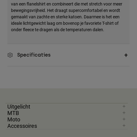
van een flanelshirt en combineert die met stretch voor meer
Accessories
bewegingsvrijheid. Het draagt supercomfortabel en wordt
gemaakt van zachte en sterke katoen. Daarmee is het een
All Accessories
ideale lichtgewicht laag om bovenop je favoriete T-shirt of
Bags & Backpacks
onder fleece te dragen als de temperaturen dalen.
Hats & Caps
Alles bekijken
Specificaties
Uitgelicht
MTB
Moto
Accessoires