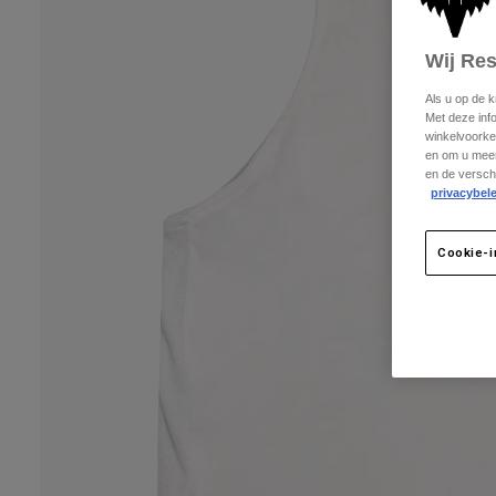
Wij Re
Als u op de 
Met deze inf
winkelvoorke
en om u meer
en de versch
privacybele
Cookie-i