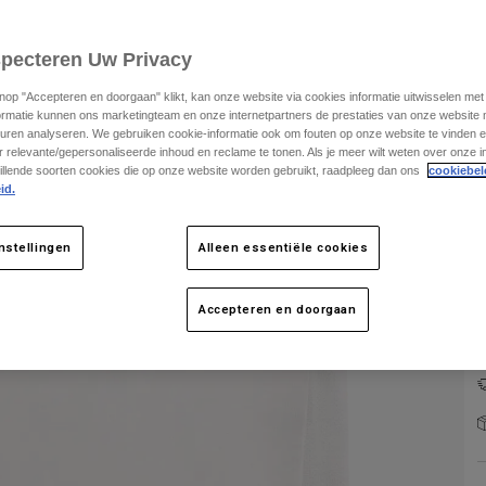
specteren Uw Privacy
knop "Accepteren en doorgaan" klikt, kan onze website via cookies informatie uitwisselen me
ormatie kunnen ons marketingteam en onze internetpartners de prestaties van onze website
uren analyseren. We gebruiken cookie-informatie ook om fouten op onze website te vinden en
K
 relevante/gepersonaliseerde inhoud en reclame te tonen. Als je meer wilt weten over onze i
illende soorten cookies die op onze website worden gebruikt, raadpleeg dan ons
cookiebel
id.
nstellingen
Alleen essentiële cookies
Accepteren en doorgaan