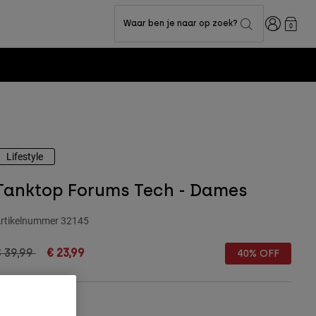
Inloggen
Waar ben je naar op zoek?
0
Lifestyle
Tanktop Forums Tech - Dames
rtikelnummer
32145
rice reduced from
to
 39,99
€ 23,99
40% OFF
Matentabel