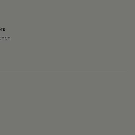
rs
enen