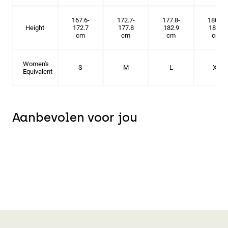
167.6-
172.7-
177.8-
180.3-
Height
172.7
177.8
182.9
185.5
cm
cm
cm
cm
Women's
S
M
L
XL
Equivalent
Aanbevolen voor jou