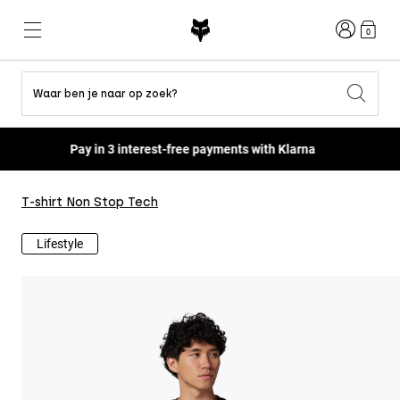
Inloggen
0
Waar ben je naar op zoek?
Shop All Sale
Nieuw en trends
Nieuw en trends
Nieuw en trends
Nieuw
Nieuw
Nieuw
Pay in 3 interest-free payments with Klarna
Best sellers
Best sellers
Best sellers
MTB
Flexair
Second Nature
Fox Lab
T-shirt Non Stop Tech
Second Nature
Gear Sets
Fanwear
Gear Sets
Kinderen
Keylooks
Helmen
Kinderen
Explore Lifestyle
Lifestyle
Shoes
Men
Shirts
Helmen
Jackets
Helmen
T-shirts
Pants
Laarzen
Hoodies en fleece
Schoenen
Shorts
Jassen
Truien
Gloves
Truien