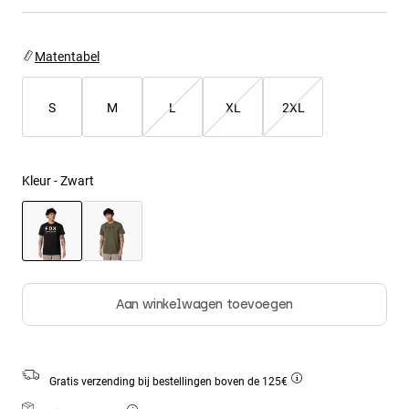
Jackets
Ontdek MTB
T-shirts
Socks
Hoodies
Matentabel
Alles bekijken
Product Help
Alles bekijken
Ontdek MTB
S
M
L
XL
2XL
Moto Gear Guides
Lifestyle
Product Help
Accessoires
Helmet Care Guide
MTB Gear Guides
Tops
Kleur -
Zwart
Boot Care Guide
Hats & Caps
Hoodies och pullovers
Helmet Care Guide
Bags & Backpacks
Jackets
Socks
Broeken
geselecteerd
Stickers
Shorts
Other Accessories
Aan winkelwagen toevoegen
Boardshorts
Alles bekijken
Alles bekijken
Gratis verzending bij bestellingen boven de 125€