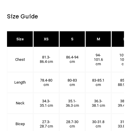
Size Guide
Size
XS
S
M
L
94-
101.6-
81.3-
86.4-94
Chest
101.6
109.2
86.4 cm
cm
cm
cm
78.4-80
80-83
83-85.1
85.1-
Length
cm
cm
cm
88.9 cm
34.3-
35.1-
36.3-
38.1-
Neck
35.1 cm
36.3 cm
38.1 cm
39.4 cm
27.3-
28.7-30
30-31.8
31.8-
Bicep
28.7 cm
cm
cm
33.8 cm