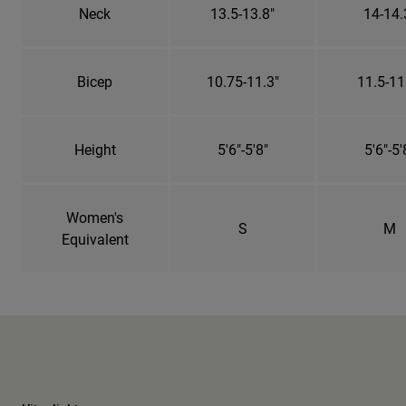
Neck
13.5-13.8"
14-14.
Bicep
10.75-11.3"
11.5-11
Height
5'6"-5'8"
5'6"-5'
Women's
S
M
Equivalent