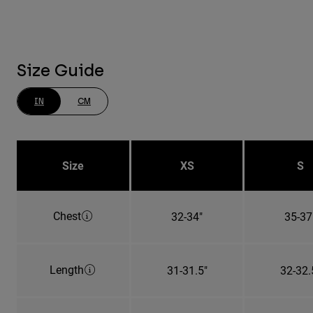
Size Guide
IN
CM
Size
XS
S
Chest
32-34"
35-37
Length
31-31.5"
32-32.