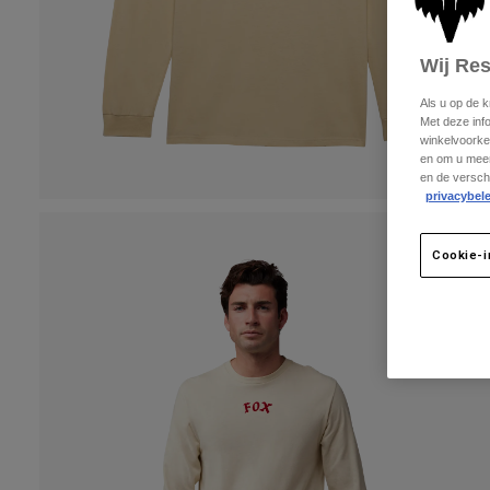
Wij Re
Als u op de 
Met deze inf
winkelvoorke
en om u meer
en de versch
privacybele
Cookie-i