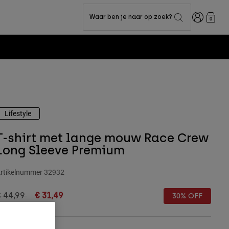
Inloggen
Waar ben je naar op zoek?
0
Lifestyle
T-shirt met lange mouw Race Crew
Long Sleeve Premium
rtikelnummer
32932
rice reduced from
to
€ 44,99
€ 31,49
30% OFF