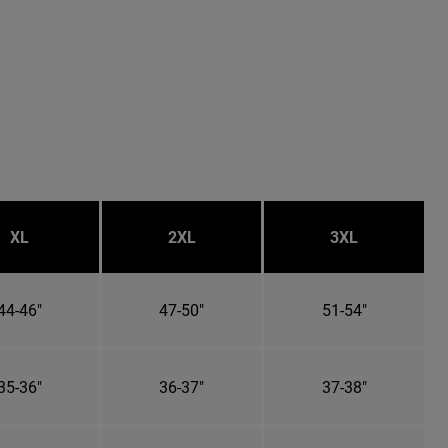
XL
2XL
3XL
44-46"
47-50"
51-54"
35-36"
36-37"
37-38"