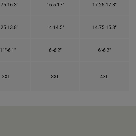
.75-16.3"
16.5-17"
17.25-17.8"
.25-13.8"
14-14.5"
14.75-15.3"
11"-6'1"
6'-6'2"
6'-6'2"
2XL
3XL
4XL