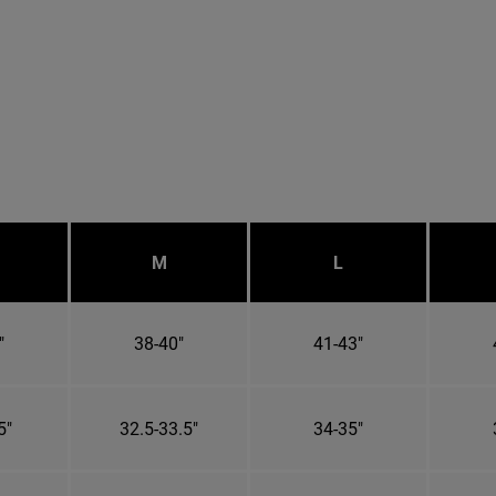
M
L
"
38-40"
41-43"
5"
32.5-33.5"
34-35"