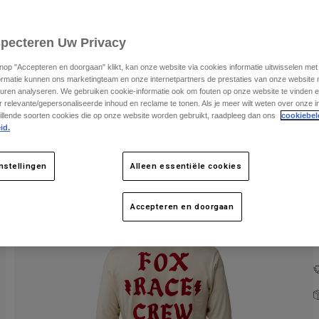
specteren Uw Privacy
knop "Accepteren en doorgaan" klikt, kan onze website via cookies informatie uitwisselen me
ormatie kunnen ons marketingteam en onze internetpartners de prestaties van onze website
uren analyseren. We gebruiken cookie-informatie ook om fouten op onze website te vinden en
 relevante/gepersonaliseerde inhoud en reclame te tonen. Als je meer wilt weten over onze i
K
illende soorten cookies die op onze website worden gebruikt, raadpleeg dan ons
cookiebel
id.
nstellingen
Alleen essentiële cookies
Accepteren en doorgaan