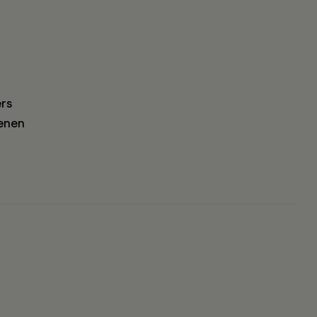
rs
enen