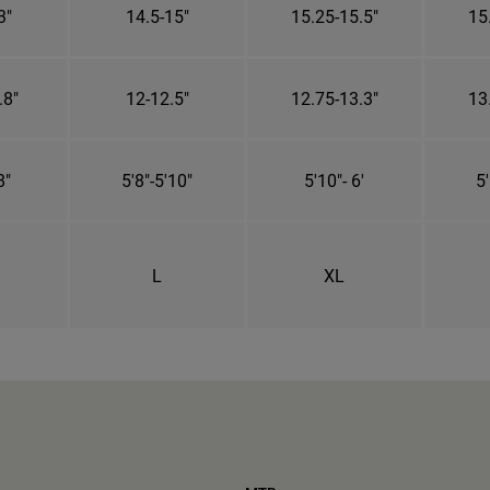
3"
14.5-15"
15.25-15.5"
15
.8"
12-12.5"
12.75-13.3"
13
8"
5'8"-5'10"
5'10"- 6'
5'
L
XL