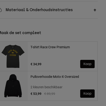
Materiaal & Onderhoudsinstructies
Maak de set compleet
T-shirt Race Crew Premium
€ 34,99
Koop
Pulloverhoodie Moto-X Oversized
2 kleuren beschikbaar
Price reduced from
to
€ 53,99
€ 89,99
Koop