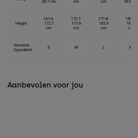
28.7 cm
cm
cm
33.8 cm
167.6-
172.7-
177.8-
180.3-
Height
172.7
177.8
182.9
185.5
cm
cm
cm
cm
Women's
S
M
L
XL
Equivalent
Aanbevolen voor jou