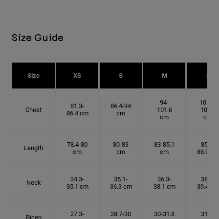
Size Guide
Size
XS
S
M
L
94-
101.6-
81.3-
86.4-94
Chest
101.6
109.2
86.4 cm
cm
cm
cm
78.4-80
80-83
83-85.1
85.1-
Length
cm
cm
cm
88.9 cm
34.3-
35.1-
36.3-
38.1-
Neck
35.1 cm
36.3 cm
38.1 cm
39.4 cm
27.3-
28.7-30
30-31.8
31.8-
Bicep