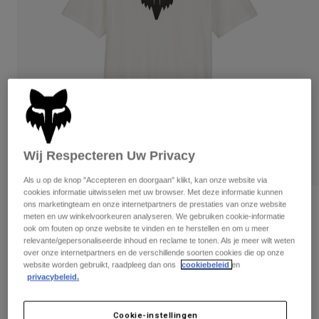
Broeken
Beschermers
Broeken
Overhemden
Broeken
Brillen
Alles bekijken
Handschoenen
Socks
Korte broeken
Alles bekijken
Jassen
Jassen
Women
Protections
T-Shirts & Tops
Handschoenen
Moto
Brillen
Wij Respecteren Uw Privacy
Hoodies en truien
Beschermingen
Helmen
Jassen
Als u op de knop "Accepteren en doorgaan" klikt, kan onze website via
Sokken
Shirts
cookies informatie uitwisselen met uw browser. Met deze informatie kunnen
Leggings & Broeken
Brillen
ons marketingteam en onze internetpartners de prestaties van onze website
Beoordelingen
Pants
meten en uw winkelvoorkeuren analyseren. We gebruiken cookie-informatie
Tassen & Accessoires
Shirts
ook om fouten op onze website te vinden en te herstellen en om u meer
T-shirt Fox Head Premium
Boots
Sokken
relevante/gepersonaliseerde inhoud en reclame te tonen. Als je meer wilt weten
Alles bekijken
over onze internetpartners en de verschillende soorten cookies die op onze
Spare parts
Beschermers
Artikelnummer
31731
website worden gebruikt, raadpleeg dan ons
cookiebeleid
en
Accessoires
privacybeleid.
Gloves
Price reduced from
to
€ 29,99
€ 15,00
50% OFF
Youth
Brillen
Onderdelen
Cookie-instellingen