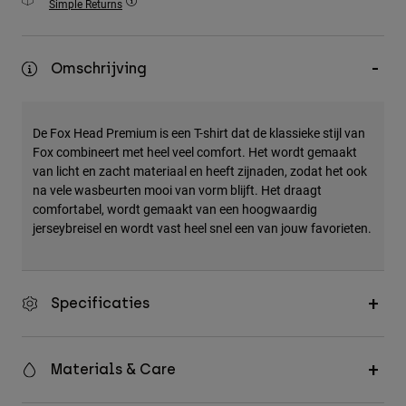
Simple Returns
Accessories
All Accessories
Omschrijving
Bags & Backpacks
Hats & Caps
De Fox Head Premium is een T-shirt dat de klassieke stijl van
Alles bekijken
Fox combineert met heel veel comfort. Het wordt gemaakt
van licht en zacht materiaal en heeft zijnaden, zodat het ook
na vele wasbeurten mooi van vorm blijft. Het draagt
comfortabel, wordt gemaakt van een hoogwaardig
jerseybreisel en wordt vast heel snel een van jouw favorieten.
Specificaties
Materials & Care