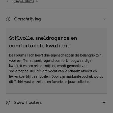
Simple Returns
Accessories
All Accessories
Omschrijving
Bags & Backpacks
Hats & Caps
Stijlvolle, sneldrogende en
Alles bekijken
comfortabele kwaliteit
De Forums Tech heeft drie eigenschappen die belangrijk zijn
voor een T-shirt: sneldrogend comfort, hoogwaardige
kwaliteit en een relaxte stijl. Hij wordt gemaakt van
sneldrogend TruDri™, dat vocht van je lichaam afvoert en
lekker koel blijft aanvoelen. Door zijn markante opdruk wordt
dit T-shirt vast en zeker een favoriet in jouw collectie.
Specificaties