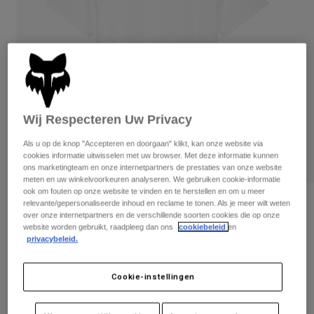
Broeken
Beschermers
Broeken
Overhemden
Broeken
Brillen
Alles bekijken
Handschoenen
Socks
Korte broeken
Alles bekijken
Jassen
Jassen
Women
Wij Respecteren Uw Privacy
Protections
T-Shirts & Tops
Handschoenen
Moto
Als u op de knop "Accepteren en doorgaan" klikt, kan onze website via
Brillen
Hoodies en truien
cookies informatie uitwisselen met uw browser. Met deze informatie kunnen
Beschermingen
Helmen
ons marketingteam en onze internetpartners de prestaties van onze website
Jassen
meten en uw winkelvoorkeuren analyseren. We gebruiken cookie-informatie
Sokken
Shirts
ook om fouten op onze website te vinden en te herstellen en om u meer
Leggings & Broeken
Brillen
relevante/gepersonaliseerde inhoud en reclame te tonen. Als je meer wilt weten
Beoordelingen
Pants
over onze internetpartners en de verschillende soorten cookies die op onze
Tassen & Accessoires
Shirts
website worden gebruikt, raadpleeg dan ons
cookiebeleid
en
T-shirt Forums Tech
Boots
Sokken
privacybeleid.
Alles bekijken
Spare parts
Beschermers
Artikelnummer
30723
Accessoires
Gloves
Cookie-instellingen
Price reduced from
to
€ 44,99
€ 26,99
40% OFF
Youth
Brillen
Onderdelen