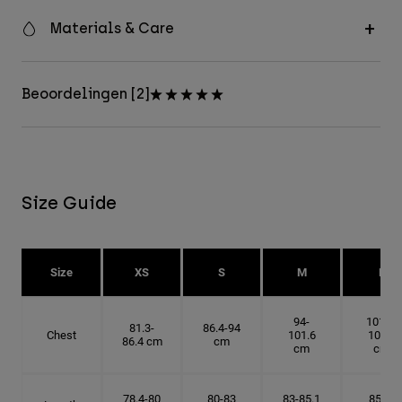
Materials & Care
Beoordelingen [2]
Size Guide
Size
XS
S
M
L
94-
101.6-
81.3-
86.4-94
Chest
101.6
109.2
86.4 cm
cm
cm
cm
78.4-80
80-83
83-85.1
85.1-