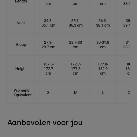
Length
cm
cm
cm
88.9 cm
34.3-
35.1-
36.3-
38.1-
Neck
35.1 cm
36.3 cm
38.1 cm
39.4 cm
27.3-
28.7-30
30-31.8
31.8-
Bicep
28.7 cm
cm
cm
33.8 cm
167.6-
172.7-
177.8-
180.3-
Height
172.7
177.8
182.9
185.5
cm
cm
cm
cm
Women's
S
M
L
XL
Equivalent
Aanbevolen voor jou