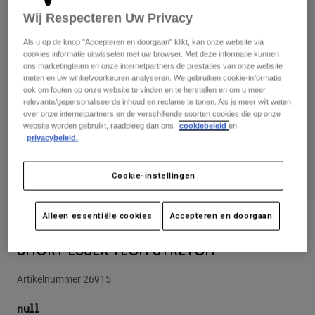
Broeken
Beschermers
Wij Respecteren Uw Privacy
Broeken
Overhemden
Broeken
Brillen
Als u op de knop "Accepteren en doorgaan" klikt, kan onze website via
Alles bekijken
Handschoenen
cookies informatie uitwisselen met uw browser. Met deze informatie kunnen
Socks
Korte broeken
ons marketingteam en onze internetpartners de prestaties van onze website
meten en uw winkelvoorkeuren analyseren. We gebruiken cookie-informatie
Alles bekijken
Jassen
ook om fouten op onze website te vinden en te herstellen en om u meer
Jassen
Women
relevante/gepersonaliseerde inhoud en reclame te tonen. Als je meer wilt weten
over onze internetpartners en de verschillende soorten cookies die op onze
Protections
website worden gebruikt, raadpleeg dan ons
cookiebeleid
en
T-Shirts & Tops
Handschoenen
Moto
privacybeleid.
Brillen
Hoodies en truien
Beschermingen
Helmen
Cookie-instellingen
Jassen
Sokken
Shirts
Leggings & Broeken
Brillen
Pants
Alleen essentiële cookies
Accepteren en doorgaan
Tassen & Accessoires
Shirts
Beoordelingen
Boots
Sokken
Alles bekijken
SHORT ESSEX TECH STRETCH
Spare parts
Beschermers
Accessoires
Gloves
Artikelnummer
26915
Youth
Brillen
Onderdelen
null