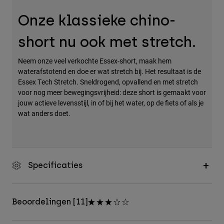
Accessories
Onze klassieke chino-
All Accessories
short nu ook met stretch.
Bags & Backpacks
Neem onze veel verkochte Essex-short, maak hem
Hats & Caps
waterafstotend en doe er wat stretch bij. Het resultaat is de
Alles bekijken
Essex Tech Stretch. Sneldrogend, opvallend en met stretch
voor nog meer bewegingsvrijheid: deze short is gemaakt voor
jouw actieve levensstijl, in of bij het water, op de fiets of als je
wat anders doet.
Specificaties
Beoordelingen [11]