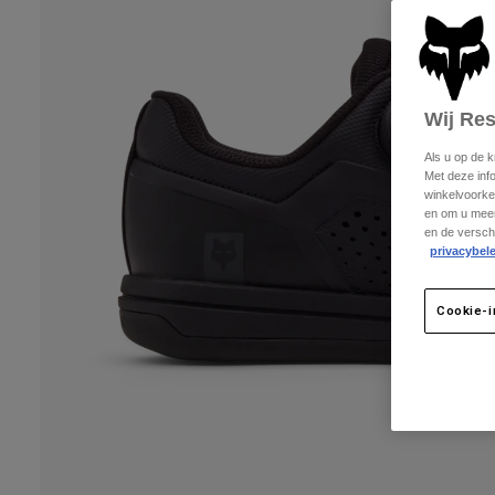
Wij Re
Als u op de 
Met deze inf
winkelvoorke
en om u meer
en de versch
privacybele
Cookie-i