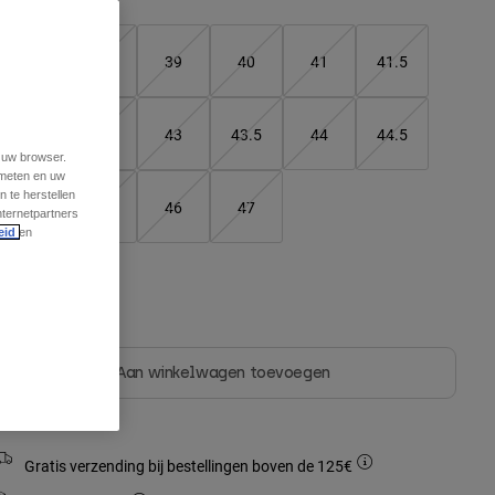
37
38
39
40
41
41.5
42
42.5
43
43.5
44
44.5
t uw browser.
 meten en uw
 te herstellen
45
45.5
46
47
nternetpartners
eid
en
leur -
Aan winkelwagen toevoegen
Gratis verzending bij bestellingen boven de 125€