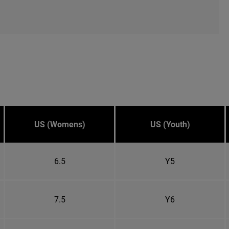
US (Womens)
US (Youth)
6.5
Y5
7.5
Y6