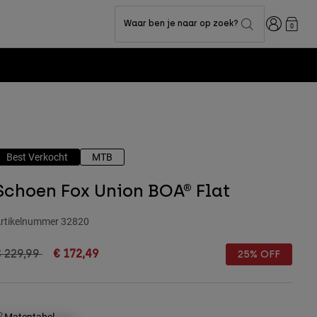
Inloggen
Waar ben je naar op zoek?
0
Best Verkocht
MTB
Schoen Fox Union BOA® Flat
rtikelnummer
32820
rice reduced from
to
 229,99
€ 172,49
25% OFF
Matentabel