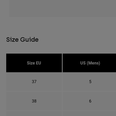
Size Guide
Size EU
US (Mens)
37
5
38
6