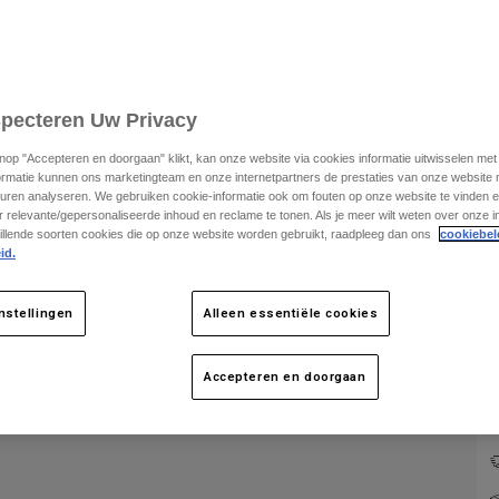
specteren Uw Privacy
knop "Accepteren en doorgaan" klikt, kan onze website via cookies informatie uitwisselen me
ormatie kunnen ons marketingteam en onze internetpartners de prestaties van onze website
uren analyseren. We gebruiken cookie-informatie ook om fouten op onze website te vinden en
 relevante/gepersonaliseerde inhoud en reclame te tonen. Als je meer wilt weten over onze i
illende soorten cookies die op onze website worden gebruikt, raadpleeg dan ons
cookiebel
id.
K
nstellingen
Alleen essentiële cookies
Accepteren en doorgaan