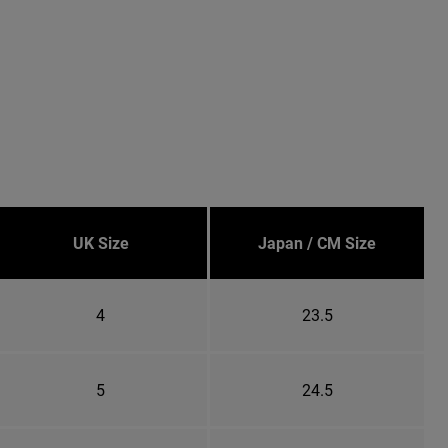
UK Size
Japan / CM Size
4
23.5
5
24.5