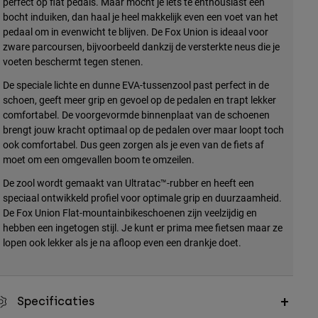
perfect op flat pedals. Maar mocht je iets te enthousiast een
bocht induiken, dan haal je heel makkelijk even een voet van het
pedaal om in evenwicht te blijven. De Fox Union is ideaal voor
zware parcoursen, bijvoorbeeld dankzij de versterkte neus die je
voeten beschermt tegen stenen.
De speciale lichte en dunne EVA-tussenzool past perfect in de
schoen, geeft meer grip en gevoel op de pedalen en trapt lekker
comfortabel. De voorgevormde binnenplaat van de schoenen
brengt jouw kracht optimaal op de pedalen over maar loopt toch
ook comfortabel. Dus geen zorgen als je even van de fiets af
moet om een omgevallen boom te omzeilen.
De zool wordt gemaakt van Ultratac™-rubber en heeft een
speciaal ontwikkeld profiel voor optimale grip en duurzaamheid.
De Fox Union Flat-mountainbikeschoenen zijn veelzijdig en
hebben een ingetogen stijl. Je kunt er prima mee fietsen maar ze
lopen ook lekker als je na afloop even een drankje doet.
Specificaties