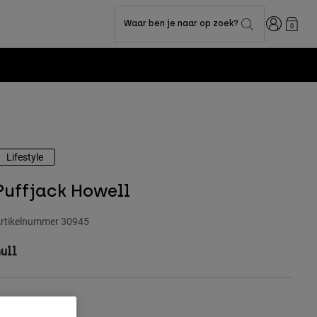
Inloggen
Waar ben je naar op zoek?
0
Lifestyle
Puffjack Howell
rtikelnummer
30945
ull
leur -