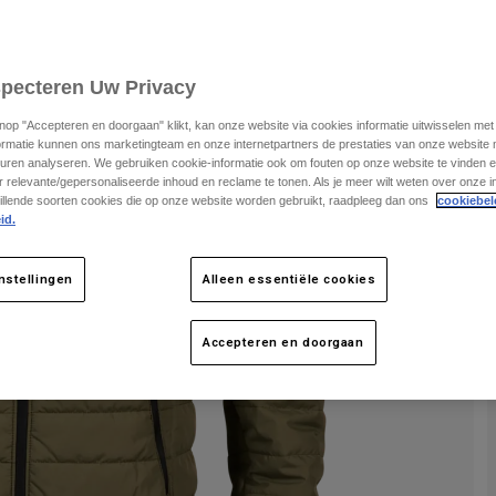
specteren Uw Privacy
knop "Accepteren en doorgaan" klikt, kan onze website via cookies informatie uitwisselen me
ormatie kunnen ons marketingteam en onze internetpartners de prestaties van onze website
uren analyseren. We gebruiken cookie-informatie ook om fouten op onze website te vinden en
 relevante/gepersonaliseerde inhoud en reclame te tonen. Als je meer wilt weten over onze i
illende soorten cookies die op onze website worden gebruikt, raadpleeg dan ons
cookiebel
id.
nstellingen
Alleen essentiële cookies
Accepteren en doorgaan