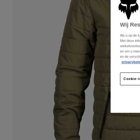
Wij Re
Als u op de 
Met deze inf
winkelvoorke
en om u meer
en de versch
privacybele
Cookie-i