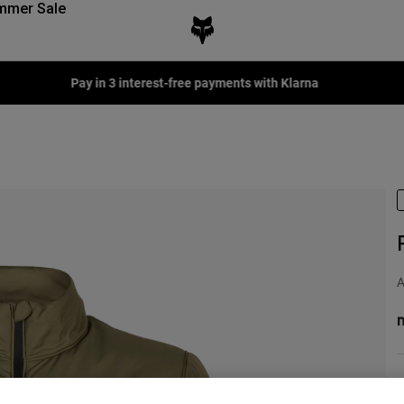
mmer Sale
Fox LAB Capsule Collection -
Shop now
A
n
K