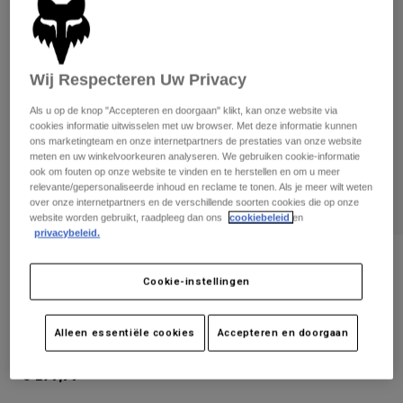
Broeken
Beschermers
Broeken
Overhemden
Broeken
Brillen
Alles bekijken
Handschoenen
Socks
Wij Respecteren Uw Privacy
Korte broeken
Alles bekijken
Jassen
Als u op de knop "Accepteren en doorgaan" klikt, kan onze website via
cookies informatie uitwisselen met uw browser. Met deze informatie kunnen
Jassen
Women
ons marketingteam en onze internetpartners de prestaties van onze website
Protections
meten en uw winkelvoorkeuren analyseren. We gebruiken cookie-informatie
T-Shirts & Tops
Handschoenen
ook om fouten op onze website te vinden en te herstellen en om u meer
Moto
relevante/gepersonaliseerde inhoud en reclame te tonen. Als je meer wilt weten
Brillen
Hoodies en truien
over onze internetpartners en de verschillende soorten cookies die op onze
Beschermingen
Helmen
website worden gebruikt, raadpleeg dan ons
cookiebeleid
en
Jassen
privacybeleid.
Sokken
Shirts
Leggings & Broeken
Brillen
Beoordelingen
Pants
Tassen & Accessoires
Cookie-instellingen
Shirts
JACK TITAN SPORT
Boots
Sokken
Alles bekijken
Spare parts
Beschermers
Alleen essentiële cookies
Accepteren en doorgaan
Artikelnummer
24018
Accessoires
Gloves
€ 179,99
Youth
Brillen
Onderdelen