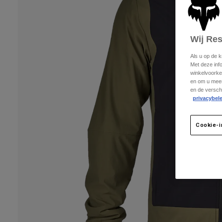
Wij Re
Als u op de 
Met deze inf
winkelvoorke
en om u meer
en de versch
privacybele
Cookie-i