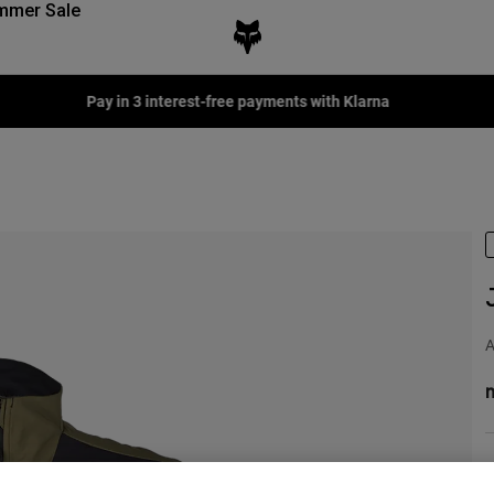
mmer Sale
Fox LAB Capsule Collection -
Shop now
A
n