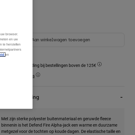
leur -
t uw browser.
 meten en uw
Aan winkelwagen toevoegen
 te herstellen
nternetpartners
eid
en
Gratis verzending bij bestellingen boven de 125€
Simple Returns
Omschrijving
Met zijn sterke polyester buitenmateriaal en geruwde fleece
binnenin is het Defend Fire Alpha-jack een warme en duurzame
metgezel voor de tochten op koude dagen. De elastische taille en