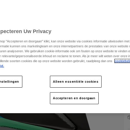
S
specteren Uw Privacy
knop "Accepteren en doorgaan" klikt, kan onze website via cookies informatie uitwisselen me
ormatie kunnen ons marketingteam en onze internetpartners de prestaties van onze website
uren analyseren. We gebruiken cookie-informatie ook om fouten op onze website te vinden en
 relevante/gepersonaliseerde inhoud en reclame te tonen. Als je meer wilt weten over onze i
illende soorten cookies die op onze website worden gebruikt, raadpleeg dan ons
cookiebel
K
id.
nstellingen
Alleen essentiële cookies
Accepteren en doorgaan