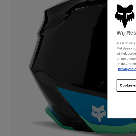
Wij Re
Als u op de 
Met deze inf
winkelvoorke
en om u meer
en de versch
privacybele
Cookie-i