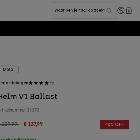
Inloggen
Waar ben je naar op zoek?
0
Moto
eoordelingen
Helm V1 Ballast
rtikelnummer
31373
rice reduced from
to
 229,99
€ 137,99
40% OFF