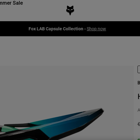
mmer Sale
Fox LAB Capsule Collection -
Shop now
B
A
P
€