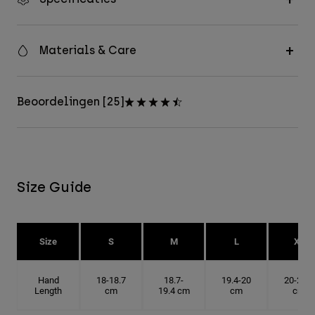
Materials & Care
Beoordelingen [25]
Size Guide
Size
S
M
L
XL
Hand
18-18.7
18.7-
19.4-20
20-20.6
Length
cm
19.4 cm
cm
cm