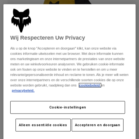
Broeken
Beschermers
Broeken
Overhemden
Broeken
Brillen
Alles bekijken
Handschoenen
Socks
Korte broeken
Alles bekijken
Wij Respecteren Uw Privacy
Jassen
Jassen
Women
Als u op de knop "Accepteren en doorgaan" klikt, kan onze website via
Protections
cookies informatie uitwisselen met uw browser. Met deze informatie kunnen
T-Shirts & Tops
Handschoenen
ons marketingteam en onze internetpartners de prestaties van onze website
Moto
meten en uw winkelvoorkeuren analyseren. We gebruiken cookie-informatie
Brillen
Hoodies en truien
ook om fouten op onze website te vinden en te herstellen en om u meer
Beschermingen
Helmen
relevante/gepersonaliseerde inhoud en reclame te tonen. Als je meer wilt weten
Jassen
over onze internetpartners en de verschillende soorten cookies die op onze
Sokken
Shirts
website worden gebruikt, raadpleeg dan ons
cookiebeleid
en
Leggings & Broeken
Brillen
privacybeleid.
Pants
Tassen & Accessoires
Shirts
Beoordelingen
Boots
Sokken
Alles bekijken
Cookie-instellingen
Handschoenen Ranger
Spare parts
Beschermers
Accessoires
Gloves
Artikelnummer
31057
Alleen essentiële cookies
Accepteren en doorgaan
Youth
Brillen
Onderdelen
Price reduced from
to
€ 29,99
€ 19,49
35% OFF