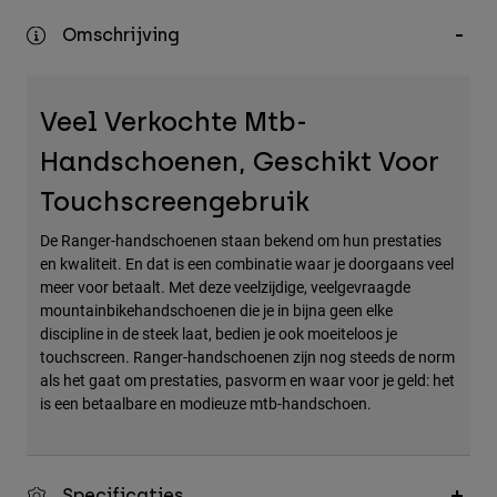
Accessories
Omschrijving
All Accessories
Bags & Backpacks
Veel Verkochte Mtb-
Hats & Caps
Handschoenen, Geschikt Voor
Alles bekijken
Touchscreengebruik
De Ranger-handschoenen staan bekend om hun prestaties
en kwaliteit. En dat is een combinatie waar je doorgaans veel
meer voor betaalt. Met deze veelzijdige, veelgevraagde
mountainbikehandschoenen die je in bijna geen elke
discipline in de steek laat, bedien je ook moeiteloos je
touchscreen. Ranger-handschoenen zijn nog steeds de norm
als het gaat om prestaties, pasvorm en waar voor je geld: het
is een betaalbare en modieuze mtb-handschoen.
Specificaties