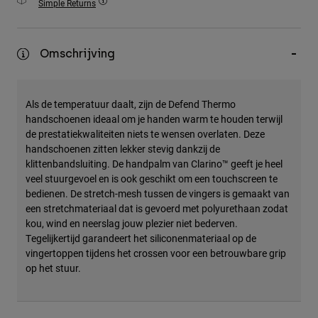
Simple Returns
Accessories
All Accessories
Omschrijving
Bags & Backpacks
Hats & Caps
Als de temperatuur daalt, zijn de Defend Thermo
Alles bekijken
handschoenen ideaal om je handen warm te houden terwijl
de prestatiekwaliteiten niets te wensen overlaten. Deze
handschoenen zitten lekker stevig dankzij de
klittenbandsluiting. De handpalm van Clarino™ geeft je heel
veel stuurgevoel en is ook geschikt om een touchscreen te
bedienen. De stretch-mesh tussen de vingers is gemaakt van
een stretchmateriaal dat is gevoerd met polyurethaan zodat
kou, wind en neerslag jouw plezier niet bederven.
Tegelijkertijd garandeert het siliconenmateriaal op de
vingertoppen tijdens het crossen voor een betrouwbare grip
op het stuur.