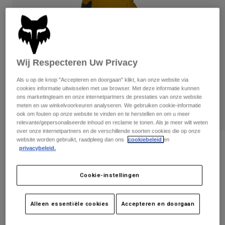
Broeken
Beschermers
Broeken
Overhemden
Broeken
Brillen
Alles bekijken
Handschoenen
Socks
Korte broeken
Alles bekijken
Jassen
Wij Respecteren Uw Privacy
Jassen
Women
Als u op de knop "Accepteren en doorgaan" klikt, kan onze website via
Protections
cookies informatie uitwisselen met uw browser. Met deze informatie kunnen
T-Shirts & Tops
Handschoenen
Moto
ons marketingteam en onze internetpartners de prestaties van onze website
meten en uw winkelvoorkeuren analyseren. We gebruiken cookie-informatie
Brillen
Hoodies en truien
ook om fouten op onze website te vinden en te herstellen en om u meer
Beschermingen
Helmen
relevante/gepersonaliseerde inhoud en reclame te tonen. Als je meer wilt weten
Jassen
over onze internetpartners en de verschillende soorten cookies die op onze
Sokken
Shirts
website worden gebruikt, raadpleeg dan ons
cookiebeleid
en
Leggings & Broeken
Brillen
Beoordelingen
privacybeleid.
Pants
Tassen & Accessoires
Shirts
Handschoenen Defend Thermo
Boots
Sokken
Alles bekijken
Cookie-instellingen
Spare parts
Beschermers
Artikelnummer
31322
Accessoires
Gloves
Alleen essentiële cookies
Accepteren en doorgaan
Price reduced from
to
€ 39,99
€ 23,99
40% OFF
Youth
Brillen
Onderdelen