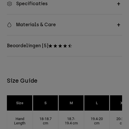
Specificaties
Materials & Care
Beoordelingen [5]
Size Guide
Size
S
M
L
XL
Hand
18-18.7
18.7-
19.4-20
20-20.6
Length
cm
19.4 cm
cm
cm