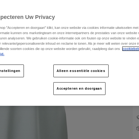
specteren Uw Privacy
knop "Accepteren en doorgaan" klikt, kan onze website via cookies informatie uitwisselen me
ormatie kunnen ons marketingteam en onze internetpartners de prestaties van onze website
uren analyseren. We gebruiken cookie-informatie ook om fouten op onze website te vinden en
 relevante/gepersonaliseerde inhoud en reclame te tonen. Als je meer wilt weten over onze i
K
illende soorten cookies die op onze website worden gebruikt, raadpleeg dan ons
cookiebel
id.
nstellingen
Alleen essentiële cookies
Accepteren en doorgaan