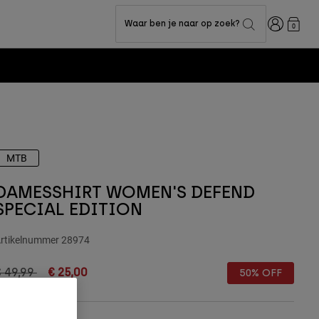
Inloggen
Waar ben je naar op zoek?
0
MTB
DAMESSHIRT WOMEN'S DEFEND
SPECIAL EDITION
rtikelnummer
28974
rice reduced from
to
€ 49,99
€ 25,00
50% OFF