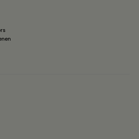
rs
enen