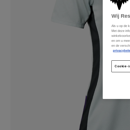
Wij Re
Als u op de 
Met deze inf
winkelvoorke
en om u meer
en de versch
privacybele
Cookie-i