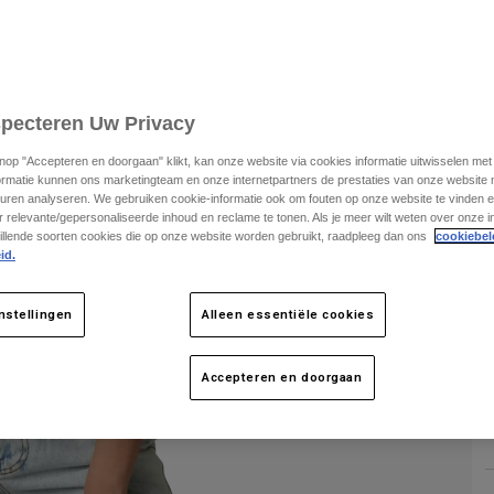
specteren Uw Privacy
K
knop "Accepteren en doorgaan" klikt, kan onze website via cookies informatie uitwisselen me
ormatie kunnen ons marketingteam en onze internetpartners de prestaties van onze website
uren analyseren. We gebruiken cookie-informatie ook om fouten op onze website te vinden en
 relevante/gepersonaliseerde inhoud en reclame te tonen. Als je meer wilt weten over onze i
illende soorten cookies die op onze website worden gebruikt, raadpleeg dan ons
cookiebel
id.
nstellingen
Alleen essentiële cookies
Accepteren en doorgaan