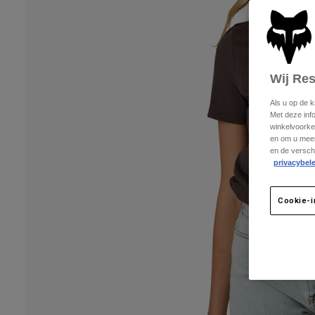
Wij Re
Als u op de 
Met deze inf
winkelvoorke
en om u meer
en de versch
privacybele
Cookie-i