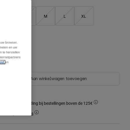
XS
S
M
L
XL
leur -
Paars
t uw browser.
 meten en uw
 te herstellen
nternetpartners
eid
en
Aan winkelwagen toevoegen
Gratis verzending bij bestellingen boven de 125€
Simple Returns