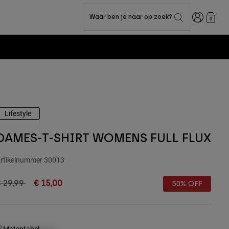
Inloggen
Waar ben je naar op zoek?
0
Lifestyle
DAMES-T-SHIRT WOMENS FULL FLUX
rtikelnummer
30013
rice reduced from
to
 29,99
€ 15,00
50% OFF
Matentabel