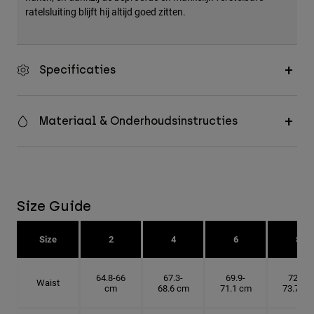
ratelsluiting blijft hij altijd goed zitten.
Specificaties
Materiaal & Onderhoudsinstructies
Size Guide
Size
2
4
6
8
64.8-66
67.3-
69.9-
72.4-
Waist
cm
68.6 cm
71.1 cm
73.7 cm