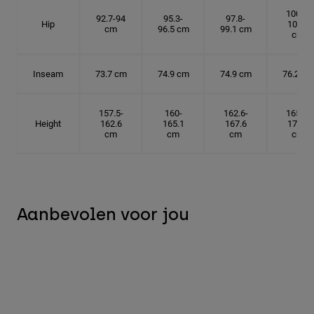
100.3-
92.7-94
95.3-
97.8-
Hip
101.6
cm
96.5 cm
99.1 cm
cm
Inseam
73.7 cm
74.9 cm
74.9 cm
76.2 cm
157.5-
160-
162.6-
165.1-
Height
162.6
165.1
167.6
172.7
cm
cm
cm
cm
Aanbevolen voor jou