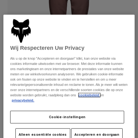
Broeken
Beschermers
Broeken
Overhemden
Broeken
Brillen
Alles bekijken
Handschoenen
Socks
Korte broeken
Alles bekijken
Jassen
Jassen
Women
Wij Respecteren Uw Privacy
Protections
T-Shirts & Tops
Handschoenen
Als u op de knop "Accepteren en doorgaan" klikt, kan onze website via
Moto
cookies informatie uitwisselen met uw browser. Met deze informatie kunnen
Brillen
Hoodies en truien
ons marketingteam en onze internetpartners de prestaties van onze website
Beschermingen
Helmen
meten en uw winkelvoorkeuren analyseren. We gebruiken cookie-informatie
Jassen
ook om fouten op onze website te vinden en te herstellen en om u meer
Sokken
Shirts
relevante/gepersonaliseerde inhoud en reclame te tonen. Als je meer wilt weten
Leggings & Broeken
Brillen
Broek Defend Fire - Dames
over onze internetpartners en de verschillende soorten cookies die op onze
Pants
website worden gebruikt, raadpleeg dan ons
cookiebeleid
en
Tassen & Accessoires
Shirts
privacybeleid.
Boots
Sokken
Artikelnummer
32949
Alles bekijken
Spare parts
Beschermers
Price reduced from
to
€ 179,99
€ 116,99
Cookie-instellingen
Accessoires
35% OFF
Gloves
Youth
Brillen
Onderdelen
Alleen essentiële cookies
Accepteren en doorgaan