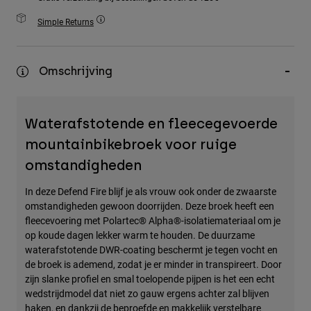
Accessories
Simple Returns
All Accessories
Bags & Backpacks
Omschrijving
Hats & Caps
Alles bekijken
Waterafstotende en fleecegevoerde
mountainbikebroek voor ruige
omstandigheden
In deze Defend Fire blijf je als vrouw ook onder de zwaarste
omstandigheden gewoon doorrijden. Deze broek heeft een
fleecevoering met Polartec® Alpha®-isolatiemateriaal om je
op koude dagen lekker warm te houden. De duurzame
waterafstotende DWR-coating beschermt je tegen vocht en
de broek is ademend, zodat je er minder in transpireert. Door
zijn slanke profiel en smal toelopende pijpen is het een echt
wedstrijdmodel dat niet zo gauw ergens achter zal blijven
haken, en dankzij de beproefde en makkelijk verstelbare