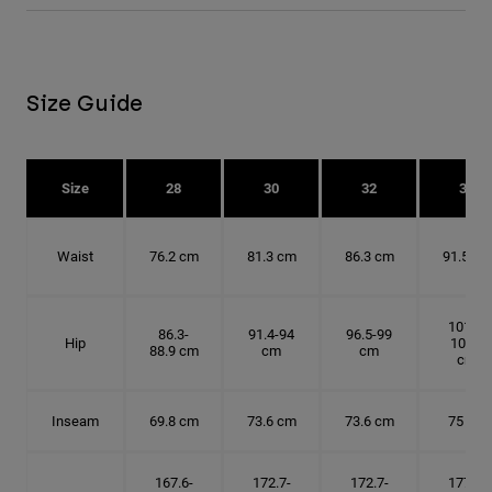
Size Guide
Size
28
30
32
34
Waist
76.2 cm
81.3 cm
86.3 cm
91.5 cm
101.6-
86.3-
91.4-94
96.5-99
Hip
104.1
88.9 cm
cm
cm
cm
Inseam
69.8 cm
73.6 cm
73.6 cm
75 cm
167.6-
172.7-
172.7-
177.8-