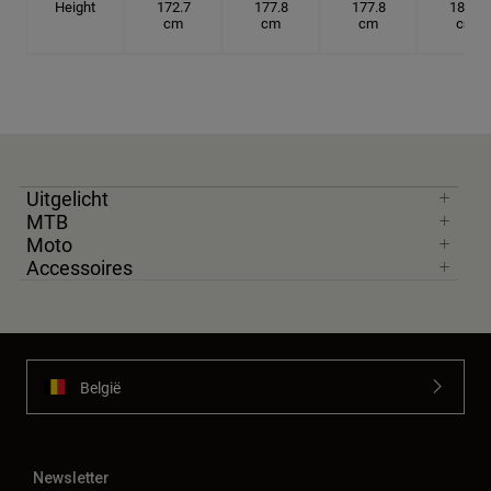
Height
172.7
177.8
177.8
182.9
cm
cm
cm
cm
Uitgelicht
MTB
Moto
Accessoires
België
Newsletter