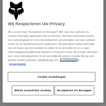
Broeken
Beschermers
Broeken
Overhemden
Broeken
Brillen
Alles bekijken
Handschoenen
Socks
Korte broeken
Wij Respecteren Uw Privacy
Alles bekijken
Jassen
Als u op de knop "Accepteren en doorgaan" klikt, kan onze website via
Jassen
Women
cookies informatie uitwisselen met uw browser. Met deze informatie kunnen
Protections
ons marketingteam en onze internetpartners de prestaties van onze website
meten en uw winkelvoorkeuren analyseren. We gebruiken cookie-informatie
T-Shirts & Tops
Handschoenen
Moto
ook om fouten op onze website te vinden en te herstellen en om u meer
Brillen
Hoodies en truien
relevante/gepersonaliseerde inhoud en reclame te tonen. Als je meer wilt weten
Beschermingen
Helmen
over onze internetpartners en de verschillende soorten cookies die op onze
Jassen
website worden gebruikt, raadpleeg dan ons
cookiebeleid
en
Sokken
Shirts
privacybeleid.
Leggings & Broeken
Brillen
Pants
Tassen & Accessoires
Boardshort Overhead 18 inch
Shirts
Cookie-instellingen
Boots
Sokken
Alles bekijken
Artikelnummer
32313
Spare parts
Beschermers
Accessoires
Alleen essentiële cookies
Accepteren en doorgaan
Gloves
Price reduced from
to
€ 59,99
€ 30,00
50% OFF
Youth
Brillen
Onderdelen