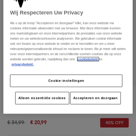
Broeken
Beschermers
Broeken
Overhemden
Wij Respecteren Uw Privacy
Broeken
Brillen
Alles bekijken
Handschoenen
Als u op de knop "Accepteren en doorgaan" klikt, kan onze website via
Socks
Korte broeken
cookies informatie uitwisselen met uw browser. Met deze informatie kunnen
ons marketingteam en onze internetpartners de prestaties van onze website
Alles bekijken
Jassen
meten en uw winkelvoorkeuren analyseren. We gebruiken cookie-informatie
Jassen
Women
ook om fouten op onze website te vinden en te herstellen en om u meer
relevante/gepersonaliseerde inhoud en reclame te tonen. Als je meer wilt weten
Protections
over onze internetpartners en de verschillende soorten cookies die op onze
T-Shirts & Tops
Handschoenen
Moto
website worden gebruikt, raadpleeg dan ons
cookiebeleid
en
privacybeleid.
Brillen
Hoodies en truien
Beschermingen
Helmen
Jassen
Sokken
Cookie-instellingen
Shirts
Leggings & Broeken
Brillen
Pants
Tassen & Accessoires
Youth Fox x Kawasaki Snapback Hat
Shirts
Alleen essentiële cookies
Accepteren en doorgaan
Boots
Sokken
Alles bekijken
Artikelnummer
33562-001-OS
Spare parts
Beschermers
Accessoires
Gloves
Price reduced from
to
€ 34,99
€ 20,99
40% OFF
Youth
Brillen
Onderdelen