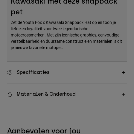
Kawasaki met deze snapback
Accessories
pet
All Accessories
Zet de Youth Fox x Kawasaki Snapback Hat op en toon je
Bags & Backpacks
liefde en loyaliteit voor twee legendarische
motocrossmerken. Met zijn iconische graphics, eenvoudige
Hats & Caps
verstelbaarheid en duurzame constructie en materialen is dit
Alles bekijken
je nieuwe favoriete motopet.
Specificaties
Materialen & Onderhoud
Aanbevolen voor jou