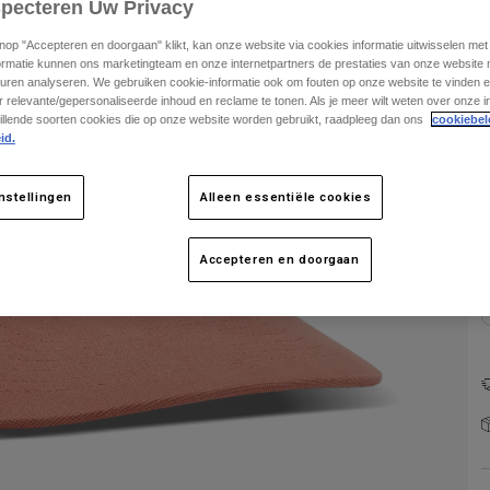
specteren Uw Privacy
knop "Accepteren en doorgaan" klikt, kan onze website via cookies informatie uitwisselen me
ormatie kunnen ons marketingteam en onze internetpartners de prestaties van onze website
uren analyseren. We gebruiken cookie-informatie ook om fouten op onze website te vinden en
 relevante/gepersonaliseerde inhoud en reclame te tonen. Als je meer wilt weten over onze i
illende soorten cookies die op onze website worden gebruikt, raadpleeg dan ons
cookiebel
id.
K
nstellingen
Alleen essentiële cookies
Accepteren en doorgaan