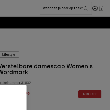
Inloggen
Waar ben je naar op zoek?
0
Fox LAB Capsule Collection -
Shop n
Lifestyle
Verstelbare damescap Women's
Wordmark
rtikelnummer
31832
rice reduced from
to
 32,99
€ 19,79
40% OFF