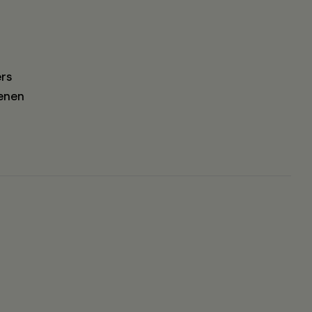
rs
enen