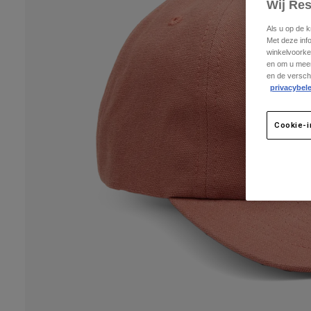
Wij Re
Als u op de 
Met deze inf
winkelvoorke
en om u meer
en de versch
privacybele
Cookie-i