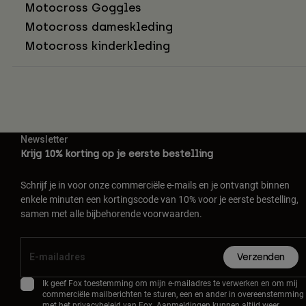
Motocross Goggles
Motocross dameskleding
Motocross kinderkleding
Newsletter
Krijg 10% korting op je eerste bestelling
Schrijf je in voor onze commerciële e-mails en je ontvangt binnen
enkele minuten een kortingscode van 10% voor je eerste bestelling,
samen met alle bijbehorende voorwaarden.
Verzenden
Ik geef Fox toestemming om mijn e-mailadres te verwerken en om mij
commerciële mailberichten te sturen, een en ander in overeenstemming
met het
privacybeleid
van Fox. Aanmeldingen kunnen altijd weer