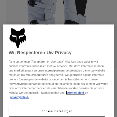
Broeken
Beschermers
Broeken
Overhemden
Broeken
Brillen
Alles bekijken
Handschoenen
Socks
Korte broeken
Alles bekijken
Jassen
Jassen
Women
Protections
T-Shirts & Tops
Handschoenen
Moto
Wij Respecteren Uw Privacy
Brillen
Hoodies en truien
Beschermingen
Als u op de knop "Accepteren en doorgaan" klikt, kan onze website via
Helmen
Jassen
cookies informatie uitwisselen met uw browser. Met deze informatie kunnen
Sokken
Shirts
ons marketingteam en onze internetpartners de prestaties van onze website
Leggings & Broeken
Brillen
meten en uw winkelvoorkeuren analyseren. We gebruiken cookie-informatie
Beoordelingen
Pants
ook om fouten op onze website te vinden en te herstellen en om u meer
Tassen & Accessoires
Shirts
relevante/gepersonaliseerde inhoud en reclame te tonen. Als je meer wilt weten
Tienerlaarzen Comp
Boots
Sokken
over onze internetpartners en de verschillende soorten cookies die op onze
Alles bekijken
website worden gebruikt, raadpleeg dan ons
cookiebeleid
en
Spare parts
Beschermers
Artikelnummer
30471
privacybeleid.
Accessoires
Gloves
€ 259,99
Youth
Brillen
Cookie-instellingen
Onderdelen