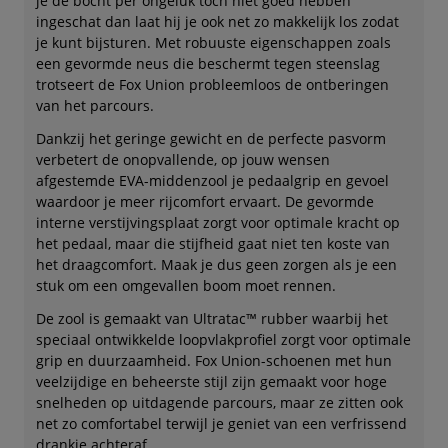
je de bocht per ongeluk toch niet goed hebben
ingeschat dan laat hij je ook net zo makkelijk los zodat
je kunt bijsturen. Met robuuste eigenschappen zoals
een gevormde neus die beschermt tegen steenslag
trotseert de Fox Union probleemloos de ontberingen
van het parcours.
Dankzij het geringe gewicht en de perfecte pasvorm
verbetert de onopvallende, op jouw wensen
afgestemde EVA-middenzool je pedaalgrip en gevoel
waardoor je meer rijcomfort ervaart. De gevormde
interne verstijvingsplaat zorgt voor optimale kracht op
het pedaal, maar die stijfheid gaat niet ten koste van
het draagcomfort. Maak je dus geen zorgen als je een
stuk om een omgevallen boom moet rennen.
De zool is gemaakt van Ultratac™ rubber waarbij het
speciaal ontwikkelde loopvlakprofiel zorgt voor optimale
grip en duurzaamheid. Fox Union-schoenen met hun
veelzijdige en beheerste stijl zijn gemaakt voor hoge
snelheden op uitdagende parcours, maar ze zitten ook
net zo comfortabel terwijl je geniet van een verfrissend
drankje achteraf.