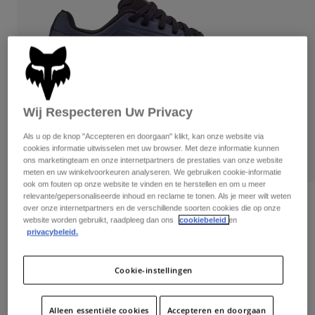
Broeken
Beschermers
Broeken
Overhemden
Broeken
Brillen
Alles bekijken
Handschoenen
Socks
Korte broeken
Alles bekijken
Jassen
Jassen
Women
Wij Respecteren Uw Privacy
Protections
T-Shirts & Tops
Handschoenen
Moto
Als u op de knop "Accepteren en doorgaan" klikt, kan onze website via
cookies informatie uitwisselen met uw browser. Met deze informatie kunnen
Brillen
Hoodies en truien
ons marketingteam en onze internetpartners de prestaties van onze website
Beschermingen
Helmen
meten en uw winkelvoorkeuren analyseren. We gebruiken cookie-informatie
Jassen
ook om fouten op onze website te vinden en te herstellen en om u meer
Sokken
Shirts
relevante/gepersonaliseerde inhoud en reclame te tonen. Als je meer wilt weten
Leggings & Broeken
Brillen
Beoordelingen
over onze internetpartners en de verschillende soorten cookies die op onze
Pants
Tassen & Accessoires
Shirts
website worden gebruikt, raadpleeg dan ons
cookiebeleid
en
Schoenen Fox Union Flat
privacybeleid.
Boots
Sokken
Alles bekijken
Spare parts
Beschermers
Artikelnummer
29354-305-45
Accessoires
Cookie-instellingen
Gloves
Price reduced from
to
€ 149,99
€ 104,99
30% OFF
Youth
Brillen
Onderdelen
Alleen essentiële cookies
Accepteren en doorgaan