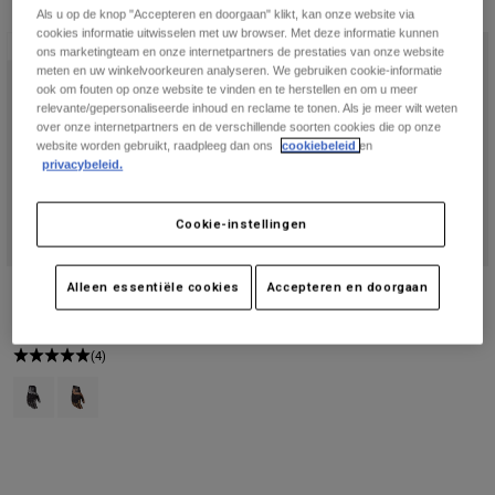
Jackets
Als u op de knop "Accepteren en doorgaan" klikt, kan onze website via
Ontdek MTB
T-shirts
cookies informatie uitwisselen met uw browser. Met deze informatie kunnen
Socks
Nieuw
Nieuw
ons marketingteam en onze internetpartners de prestaties van onze website
Hoodies
meten en uw winkelvoorkeuren analyseren. We gebruiken cookie-informatie
Alles bekijken
Product Help
ook om fouten op onze website te vinden en te herstellen en om u meer
Alles bekijken
Ontdek MTB
relevante/gepersonaliseerde inhoud en reclame te tonen. Als je meer wilt weten
over onze internetpartners en de verschillende soorten cookies die op onze
Moto Gear Guides
website worden gebruikt, raadpleeg dan ons
cookiebeleid
en
Lifestyle
privacybeleid.
Product Help
Accessoires
Helmet Care Guide
MTB Gear Guides
Tops
Boot Care Guide
Cookie-instellingen
Hats & Caps
Hoodies och pullovers
Helmet Care Guide
Bags & Backpacks
Jackets
Handschoenen Bomber Pro Air
Bomber Pro handschoenen
Alleen essentiële cookies
Accepteren en doorgaan
Socks
Broeken
€ 139,99
€ 149,99
Stickers
Shorts
(4)
Other Accessories
Product swatch type of Zwart/Grijs.
Product swatch type of Donker Khaki Bruin.
Boardshorts
Alles bekijken
Alles bekijken