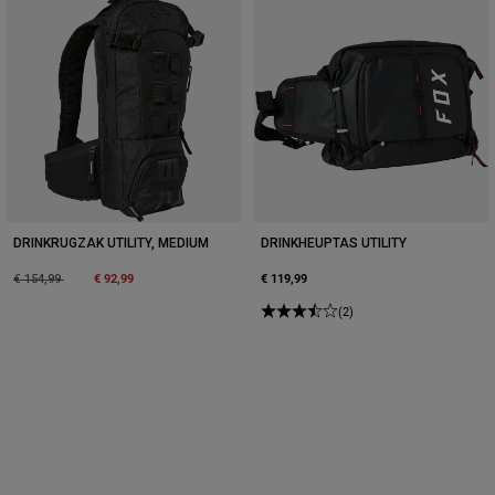
DRINKRUGZAK UTILITY, MEDIUM
DRINKHEUPTAS UTILITY
Price reduced from
to
€ 92,99
€ 119,99
€ 154,99
(2)