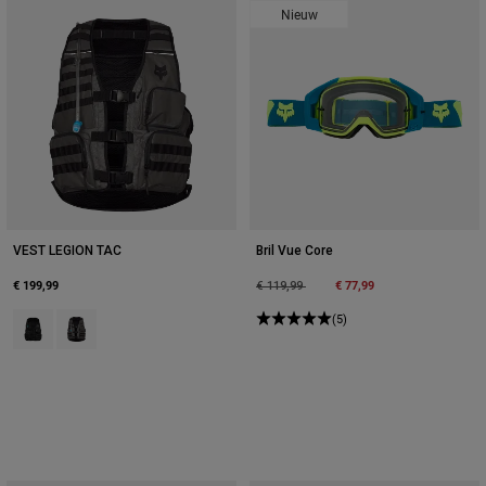
Nieuw
VEST LEGION TAC
Bril Vue Core
€ 199,99
Price reduced from
to
€ 77,99
€ 119,99
Product swatch type of Zwart.
Product swatch type of Tinnen Grijs.
(5)