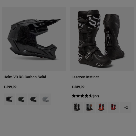
Accessories
All Accessories
Bags & Backpacks
Hats & Caps
Alles bekijken
Helm V3 RS Carbon Solid
Laarzen Instinct
€ 599,99
€ 589,99
Product swatch type of Zwart.
Product swatch type of Donker steengrijs.
Product swatch type of Matzwart.
Product swatch type of Wit.
(22)
Product swatch type of Zwart.
Product swatch type of Zwar
Product swatch type 
Product swatch
+2