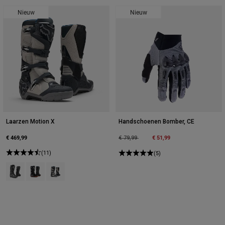
Nieuw
Nieuw
Laarzen Motion X
Handschoenen Bomber, CE
€ 469,99
Price reduced from
to
€ 51,99
€ 79,99
(11)
(5)
Product swatch type of Zwart.
Product swatch type of Zwart/Gum.
Product swatch type of Krijtwit.