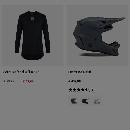
Shirt Defend Off Road
Helm V3 Solid
Price reduced from
to
€ 69,99
€ 439,99
€ 99,99
(14)
Product swatch type of Grafiet Gri
Product swatch type of Ma
Product swatch type 