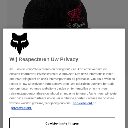
Broeken
Beschermers
Broeken
Overhemden
Broeken
Brillen
Alles bekijken
Handschoenen
Socks
Korte broeken
Alles bekijken
Jassen
Jassen
Women
Protections
T-Shirts & Tops
Handschoenen
Moto
Wij Respecteren Uw Privacy
Brillen
Hoodies en truien
Beschermingen
Helmen
Als u op de knop "Accepteren en doorgaan" klikt, kan onze website via
Jassen
cookies informatie uitwisselen met uw browser. Met deze informatie kunnen
Sokken
Shirts
ons marketingteam en onze internetpartners de prestaties van onze website
Leggings & Broeken
Brillen
Honda Adjustable Hat
meten en uw winkelvoorkeuren analyseren. We gebruiken cookie-informatie
Pants
ook om fouten op onze website te vinden en te herstellen en om u meer
Tassen & Accessoires
Shirts
relevante/gepersonaliseerde inhoud en reclame te tonen. Als je meer wilt weten
Boots
Sokken
Artikelnummer
33390
Alles bekijken
over onze internetpartners en de verschillende soorten cookies die op onze
Spare parts
website worden gebruikt, raadpleeg dan ons
cookiebeleid
en
Beschermers
Price reduced from
to
privacybeleid.
€ 49,99
€ 29,99
Accessoires
40% OFF
Gloves
Youth
Brillen
Onderdelen
Cookie-instellingen