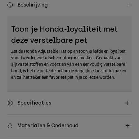
Accessories
Beschrijving
All Accessories
Toon je Honda-loyaliteit met
Bags & Backpacks
Hats & Caps
deze verstelbare pet
Alles bekijken
Zet de Honda Adjustable Hat op en toon je liefde en loyaliteit
voor twee legendarische motocrossmerken. Gemaakt van
slijtvaste stoffen en voorzien van een eenvoudig verstelbare
band, is het de perfecte pet om je dagelijkse look af te maken
en zal het zeker een favoriete pet in je collectie worden.
Specificaties
Materialen & Onderhoud