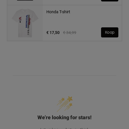
Honda T-shirt
Price reduced from
to
€ 17,50
€ 34,99
Koop
We’re looking for stars!