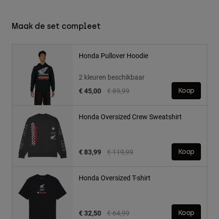
Maak de set compleet
Honda Pullover Hoodie
2 kleuren beschikbaar
Price reduced from
to
€ 45,00
€ 89,99
Koop
Honda Oversized Crew Sweatshirt
Price reduced from
to
€ 83,99
€ 119,99
Koop
Honda Oversized T-shirt
Price reduced from
to
€ 32,50
€ 64,99
Koop