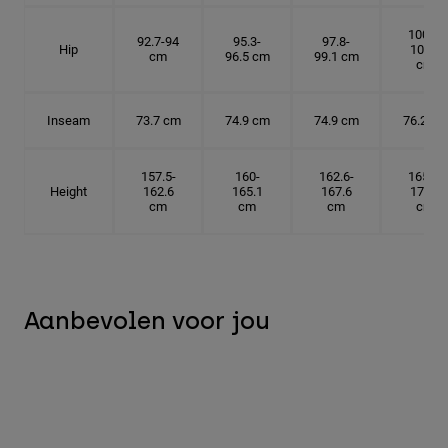
100.3-
92.7-94
95.3-
97.8-
Hip
101.6
cm
96.5 cm
99.1 cm
cm
Inseam
73.7 cm
74.9 cm
74.9 cm
76.2 cm
157.5-
160-
162.6-
165.1-
Height
162.6
165.1
167.6
172.7
cm
cm
cm
cm
Aanbevolen voor jou