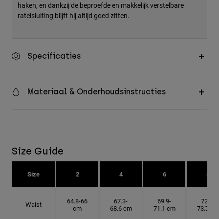
haken, en dankzij de beproefde en makkelijk verstelbare
ratelsluiting blijft hij altijd goed zitten.
Specificaties
Materiaal & Onderhoudsinstructies
Size Guide
Size
2
4
6
8
64.8-66
67.3-
69.9-
72.4-
Waist
cm
68.6 cm
71.1 cm
73.7 cm