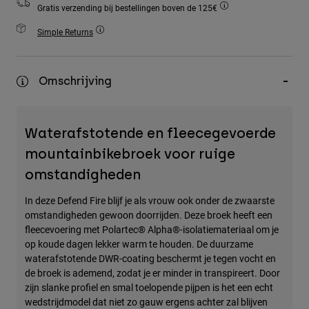
Gratis verzending bij bestellingen boven de 125€
Accessories
Simple Returns
All Accessories
Bags & Backpacks
Omschrijving
Hats & Caps
Alles bekijken
Waterafstotende en fleecegevoerde
mountainbikebroek voor ruige
omstandigheden
In deze Defend Fire blijf je als vrouw ook onder de zwaarste
omstandigheden gewoon doorrijden. Deze broek heeft een
fleecevoering met Polartec® Alpha®-isolatiemateriaal om je
op koude dagen lekker warm te houden. De duurzame
waterafstotende DWR-coating beschermt je tegen vocht en
de broek is ademend, zodat je er minder in transpireert. Door
zijn slanke profiel en smal toelopende pijpen is het een echt
wedstrijdmodel dat niet zo gauw ergens achter zal blijven