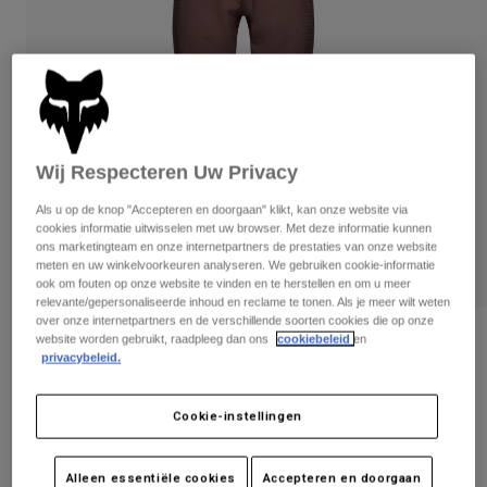
Broeken
Beschermers
Broeken
Overhemden
Broeken
Brillen
Alles bekijken
Handschoenen
Socks
Korte broeken
Alles bekijken
Jassen
Jassen
Women
Wij Respecteren Uw Privacy
Protections
T-Shirts & Tops
Handschoenen
Moto
Als u op de knop "Accepteren en doorgaan" klikt, kan onze website via
cookies informatie uitwisselen met uw browser. Met deze informatie kunnen
Brillen
Hoodies en truien
ons marketingteam en onze internetpartners de prestaties van onze website
Beschermingen
Helmen
meten en uw winkelvoorkeuren analyseren. We gebruiken cookie-informatie
Jassen
ook om fouten op onze website te vinden en te herstellen en om u meer
Sokken
Shirts
relevante/gepersonaliseerde inhoud en reclame te tonen. Als je meer wilt weten
Leggings & Broeken
Brillen
over onze internetpartners en de verschillende soorten cookies die op onze
Pants
Tassen & Accessoires
Broek Defend Fire - Dames
website worden gebruikt, raadpleeg dan ons
cookiebeleid
en
Shirts
privacybeleid.
Boots
Sokken
Alles bekijken
Artikelnummer
32949
Spare parts
Beschermers
Accessoires
Cookie-instellingen
Gloves
€ 107,99
-
€ 189,99
Youth
Brillen
Onderdelen
Alleen essentiële cookies
Accepteren en doorgaan