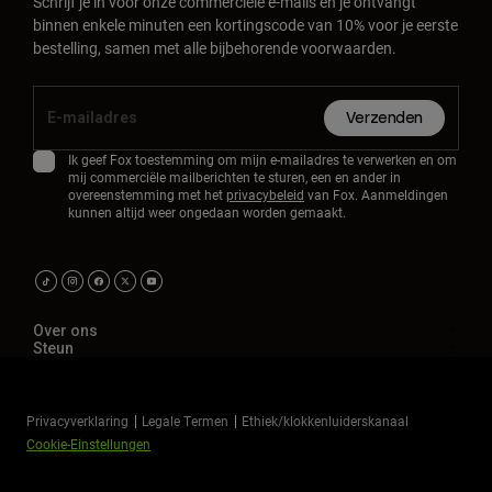
Schrijf je in voor onze commerciële e-mails en je ontvangt
binnen enkele minuten een kortingscode van 10% voor je eerste
bestelling, samen met alle bijbehorende voorwaarden.
Verzenden
Ik geef Fox toestemming om mijn e-mailadres te verwerken en om
mij commerciële mailberichten te sturen, een en ander in
overeenstemming met het
privacybeleid
van Fox. Aanmeldingen
kunnen altijd weer ongedaan worden gemaakt.
Over ons
Steun
Privacyverklaring
Legale Termen
Ethiek/klokkenluiderskanaal
Cookie-Einstellungen