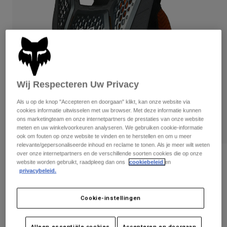
Broeken
Beschermers
Broeken
Overhemden
Broeken
Brillen
Alles bekijken
Handschoenen
Socks
Korte broeken
Alles bekijken
Jassen
Jassen
Women
Wij Respecteren Uw Privacy
Protections
T-Shirts & Tops
Handschoenen
Moto
Als u op de knop "Accepteren en doorgaan" klikt, kan onze website via
Brillen
cookies informatie uitwisselen met uw browser. Met deze informatie kunnen
Hoodies en truien
ons marketingteam en onze internetpartners de prestaties van onze website
Beschermingen
Helmen
Jassen
meten en uw winkelvoorkeuren analyseren. We gebruiken cookie-informatie
Sokken
Shirts
ook om fouten op onze website te vinden en te herstellen en om u meer
Leggings & Broeken
Brillen
relevante/gepersonaliseerde inhoud en reclame te tonen. Als je meer wilt weten
Pants
over onze internetpartners en de verschillende soorten cookies die op onze
Tassen & Accessoires
Shirts
Beoordelingen
website worden gebruikt, raadpleeg dan ons
cookiebeleid
en
Boots
Sokken
privacybeleid.
Alles bekijken
ZACHTE RUGBESCHERMER RACEFRAME
Spare parts
Beschermers
IMPACT D3O®
Accessoires
Cookie-instellingen
Gloves
Artikelnummer
26562
Youth
Brillen
Onderdelen
Alleen essentiële cookies
Accepteren en doorgaan