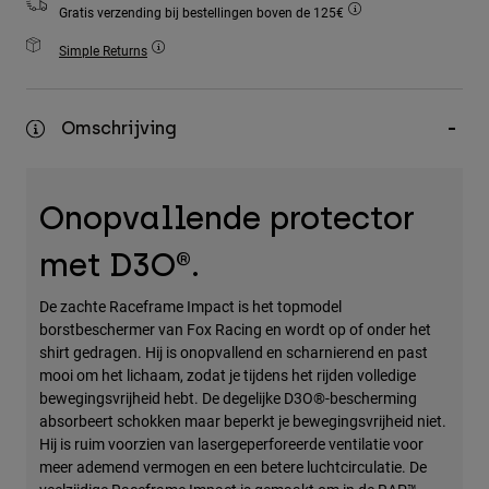
Gratis verzending bij bestellingen boven de 125€
Accessories
Simple Returns
All Accessories
Bags & Backpacks
Omschrijving
Hats & Caps
Alles bekijken
Onopvallende protector
met D3O®.
De zachte Raceframe Impact is het topmodel
borstbeschermer van Fox Racing en wordt op of onder het
shirt gedragen. Hij is onopvallend en scharnierend en past
mooi om het lichaam, zodat je tijdens het rijden volledige
bewegingsvrijheid hebt. De degelijke D3O®-bescherming
absorbeert schokken maar beperkt je bewegingsvrijheid niet.
Hij is ruim voorzien van lasergeperforeerde ventilatie voor
meer ademend vermogen en een betere luchtcirculatie. De