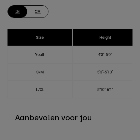
IN
CM
Size
Height
Youth
4'3"-5'0"
S/M
5'3"-5'10"
L/XL
5'10"-6'1"
Aanbevolen voor jou