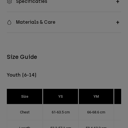
Specificaties
Materials & Care
Size Guide
Youth (6-14)
Size
YS
YM
Chest
61-63.5 cm
66-68.6 cm
71-