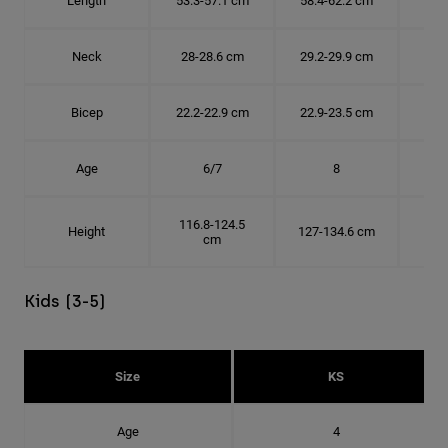
Length
53.3-57.1 cm
58.4-62.2 cm
63.
Neck
28-28.6 cm
29.2-29.9 cm
30.
Bicep
22.2-22.9 cm
22.9-23.5 cm
24.
Age
6/7
8
116.8-124.5
Height
127-134.6 cm
137
cm
Kids (3-5)
Size
KS
Age
4