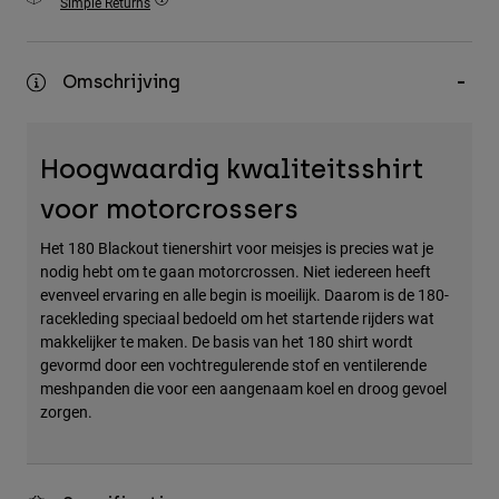
Simple Returns
Accessories
All Accessories
Omschrijving
Bags & Backpacks
Hats & Caps
Hoogwaardig kwaliteitsshirt
Alles bekijken
voor motorcrossers
Het 180 Blackout tienershirt voor meisjes is precies wat je
nodig hebt om te gaan motorcrossen. Niet iedereen heeft
evenveel ervaring en alle begin is moeilijk. Daarom is de 180-
racekleding speciaal bedoeld om het startende rijders wat
makkelijker te maken. De basis van het 180 shirt wordt
gevormd door een vochtregulerende stof en ventilerende
meshpanden die voor een aangenaam koel en droog gevoel
zorgen.