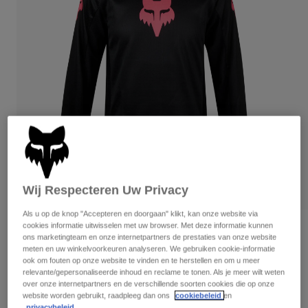
Broeken
Beschermers
Broeken
Overhemden
Broeken
Brillen
Alles bekijken
Handschoenen
Socks
Korte broeken
Alles bekijken
Jassen
Jassen
Women
Protections
T-Shirts & Tops
Handschoenen
Moto
Brillen
Hoodies en truien
Beschermingen
Helmen
Jassen
Sokken
Shirts
Wij Respecteren Uw Privacy
Leggings & Broeken
Brillen
Pants
Tassen & Accessoires
Als u op de knop "Accepteren en doorgaan" klikt, kan onze website via
Shirts
cookies informatie uitwisselen met uw browser. Met deze informatie kunnen
Boots
Sokken
Tienershirt meisjes 180 Blackout
Alles bekijken
ons marketingteam en onze internetpartners de prestaties van onze website
Spare parts
Beschermers
meten en uw winkelvoorkeuren analyseren. We gebruiken cookie-informatie
Artikelnummer
31435
ook om fouten op onze website te vinden en te herstellen en om u meer
Accessoires
Gloves
relevante/gepersonaliseerde inhoud en reclame te tonen. Als je meer wilt weten
over onze internetpartners en de verschillende soorten cookies die op onze
€ 34,99
Youth
Brillen
Onderdelen
website worden gebruikt, raadpleeg dan ons
cookiebeleid
en
privacybeleid.