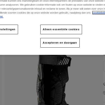
ormatie kunnen ons marketingteam en onze internetpartners de prestaties van onze website
uren analyseren. We gebruiken cookie-informatie ook om fouten op onze website te vinden en
 relevante/gepersonaliseerde inhoud en reclame te tonen. Als je meer wilt weten over onze i
illende soorten cookies die op onze website worden gebruikt, raadpleeg dan ons
cookiebel
id.
nstellingen
Alleen essentiële cookies
K
Accepteren en doorgaan