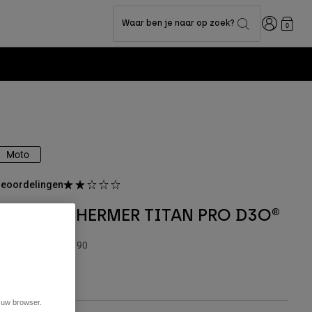
Inloggen
Waar ben je naar op zoek?
0
Moto
eoordelingen
KNIEBESCHERMER TITAN PRO D3O®
rtikelnummer
25190
 149,99
t uw browser.