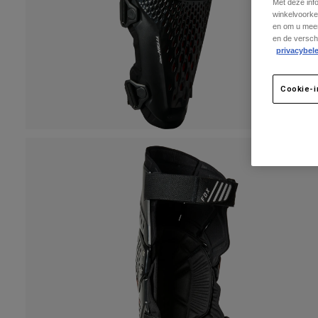
Met deze inf
winkelvoorke
en om u meer
en de versch
privacybele
Cookie-i