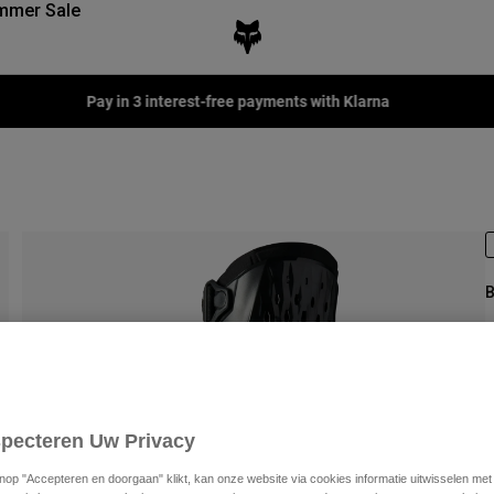
mmer Sale
Pay in 3 interest-free payments with Klarna
B
A
€
specteren Uw Privacy
knop "Accepteren en doorgaan" klikt, kan onze website via cookies informatie uitwisselen me