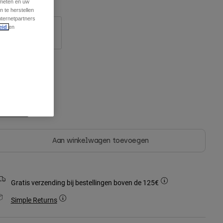
 meten en uw
 te herstellen
nternetpartners
eid
en
S/M
L/XL
leur -
Zwart
geselecteerd
Aan winkelwagen toevoegen
Gratis verzending bij bestellingen boven de 125€
Simple Returns