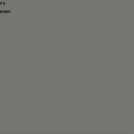
rs
enen