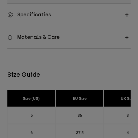
Specificaties
Materials & Care
Size Guide
Size (US)
EU Size
UK Size
5
36
3
6
37.5
4