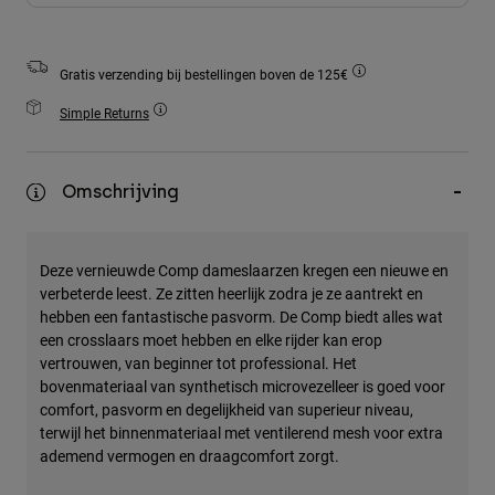
Accessories
All Accessories
Gratis verzending bij bestellingen boven de 125€
Bags & Backpacks
Simple Returns
Hats & Caps
Alles bekijken
Omschrijving
Deze vernieuwde Comp dameslaarzen kregen een nieuwe en
verbeterde leest. Ze zitten heerlijk zodra je ze aantrekt en
hebben een fantastische pasvorm. De Comp biedt alles wat
een crosslaars moet hebben en elke rijder kan erop
vertrouwen, van beginner tot professional. Het
bovenmateriaal van synthetisch microvezelleer is goed voor
comfort, pasvorm en degelijkheid van superieur niveau,
terwijl het binnenmateriaal met ventilerend mesh voor extra
ademend vermogen en draagcomfort zorgt.