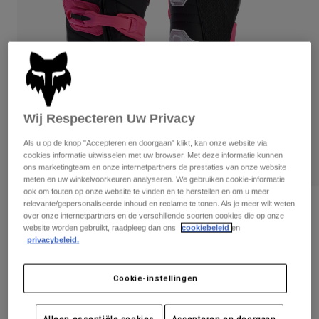
Broeken
Beschermers
Broeken
Overhemden
Broeken
Brillen
Alles bekijken
Handschoenen
Socks
Korte broeken
Alles bekijken
Jassen
Jassen
Women
Wij Respecteren Uw Privacy
Protections
T-Shirts & Tops
Handschoenen
Moto
Als u op de knop "Accepteren en doorgaan" klikt, kan onze website via
Brillen
cookies informatie uitwisselen met uw browser. Met deze informatie kunnen
Hoodies en truien
ons marketingteam en onze internetpartners de prestaties van onze website
Beschermingen
Helmen
Jassen
meten en uw winkelvoorkeuren analyseren. We gebruiken cookie-informatie
Sokken
Shirts
ook om fouten op onze website te vinden en te herstellen en om u meer
Leggings & Broeken
Brillen
relevante/gepersonaliseerde inhoud en reclame te tonen. Als je meer wilt weten
Dameslaarzen Comp
Pants
over onze internetpartners en de verschillende soorten cookies die op onze
Tassen & Accessoires
Shirts
website worden gebruikt, raadpleeg dan ons
cookiebeleid
en
Boots
Sokken
Artikelnummer
30469
privacybeleid.
Alles bekijken
Spare parts
Beschermers
€ 279,99
Accessoires
Cookie-instellingen
Gloves
Youth
Boot sizing follows US standard.
Brillen
Onderdelen
Alleen essentiële cookies
Accepteren en doorgaan