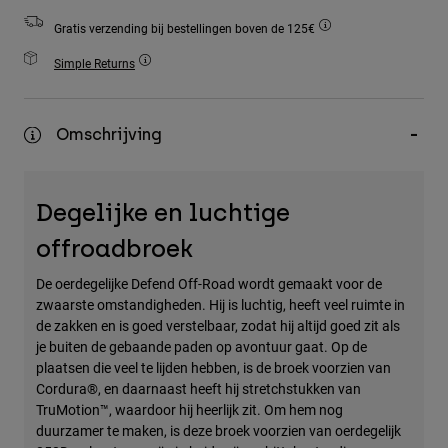
Accessories
Gratis verzending bij bestellingen boven de 125€
All Accessories
Simple Returns
Bags & Backpacks
Hats & Caps
Omschrijving
Alles bekijken
Degelijke en luchtige
offroadbroek
De oerdegelijke Defend Off-Road wordt gemaakt voor de
zwaarste omstandigheden. Hij is luchtig, heeft veel ruimte in
de zakken en is goed verstelbaar, zodat hij altijd goed zit als
je buiten de gebaande paden op avontuur gaat. Op de
plaatsen die veel te lijden hebben, is de broek voorzien van
Cordura®, en daarnaast heeft hij stretchstukken van
TruMotion™, waardoor hij heerlijk zit. Om hem nog
duurzamer te maken, is deze broek voorzien van oerdegelijk