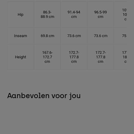
101.6-
86.3-
91.4-94
96.5-99
Hip
104.1
88.9 cm
cm
cm
cm
Inseam
69.8 cm
73.6 cm
73.6 cm
75 cm
167.6-
172.7-
172.7-
177.8-
Height
172.7
177.8
177.8
182.9
cm
cm
cm
cm
Aanbevolen voor jou