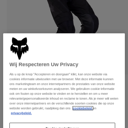
Broeken
Beschermers
Broeken
Overhemden
Broeken
Brillen
Alles bekijken
Handschoenen
Socks
Korte broeken
Alles bekijken
Jassen
Jassen
Women
Protections
T-Shirts & Tops
Handschoenen
Moto
Brillen
Hoodies en truien
Wij Respecteren Uw Privacy
Beschermingen
Helmen
Jassen
Als u op de knop "Accepteren en doorgaan" klikt, kan onze website via
Sokken
Shirts
cookies informatie uitwisselen met uw browser. Met deze informatie kunnen
Leggings & Broeken
Brillen
Beoordelingen
ons marketingteam en onze internetpartners de prestaties van onze website
Pants
meten en uw winkelvoorkeuren analyseren. We gebruiken cookie-informatie
Tassen & Accessoires
Shirts
ook om fouten op onze website te vinden en te herstellen en om u meer
Broek Defend Off-Road
Boots
Sokken
Alles bekijken
relevante/gepersonaliseerde inhoud en reclame te tonen. Als je meer wilt weten
Spare parts
over onze internetpartners en de verschillende soorten cookies die op onze
Beschermers
Artikelnummer
33721
website worden gebruikt, raadpleeg dan ons
cookiebeleid
en
Accessoires
Gloves
privacybeleid.
€ 219,99
Youth
Brillen
Onderdelen