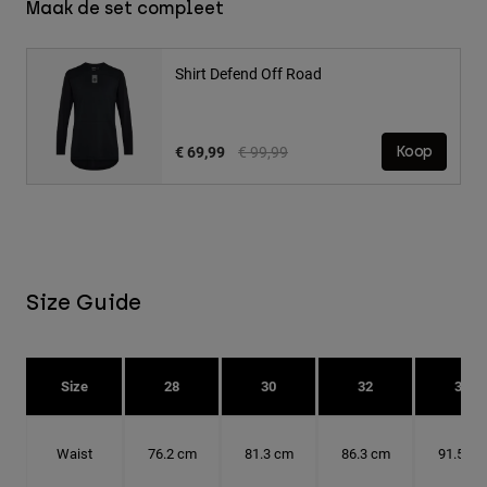
Maak de set compleet
Shirt Defend Off Road
Price reduced from
to
€ 69,99
€ 99,99
Koop
Size Guide
Size
28
30
32
34
Waist
76.2 cm
81.3 cm
86.3 cm
91.5 cm