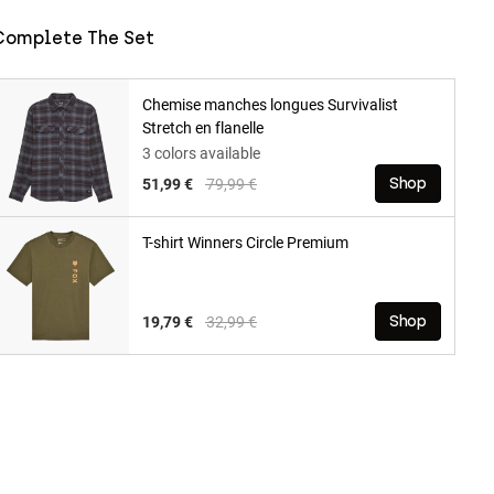
Complete The Set
Chemise manches longues Survivalist
Stretch en flanelle
3 colors available
Price reduced from
to
51,99 €
79,99 €
Shop
T-shirt Winners Circle Premium
Price reduced from
to
19,79 €
32,99 €
Shop