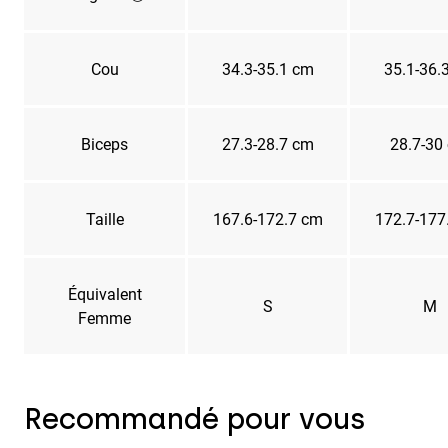
Cou
34.3-35.1 cm
35.1-36.
Biceps
27.3-28.7 cm
28.7-30
Taille
167.6-172.7 cm
172.7-177
Équivalent
S
M
Femme
Recommandé pour vous