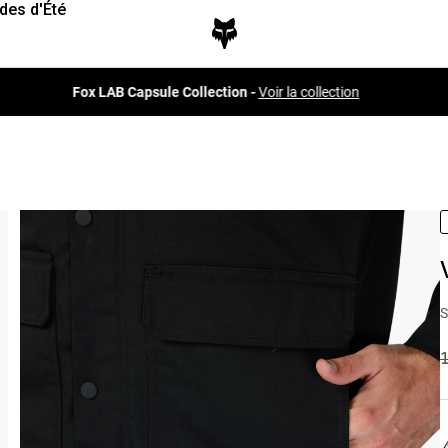
des d'Été
Fox LAB Capsule Collection -
Voir la collection
S
P
1