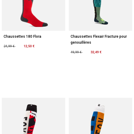
Chaussettes 180 Flora
Chaussettes Flexair Fracture pour
genouillères
Price reduced from
to
12,50 €
24,99 €
Price reduced from
to
32,49 €
49,99 €