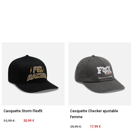
Casquette Storm Flexfit
Casquette Checker ajustable
Femme
Price reduced from
to
20,99 €
34,99 €
Price reduced from
to
17,99 €
29,99 €