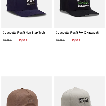
Casquette Flexfit Non Stop Tech
Casquette Flexfit Fox X Kawasaki
Price reduced from
to
23,99 €
Price reduced from
to
23,99 €
39,99 €
39,99 €