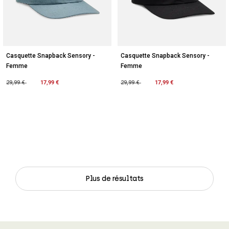
Casquette Snapback Sensory -
Casquette Snapback Sensory -
Femme
Femme
Price reduced from
to
17,99 €
Price reduced from
to
17,99 €
29,99 €
29,99 €
Plus de résultats