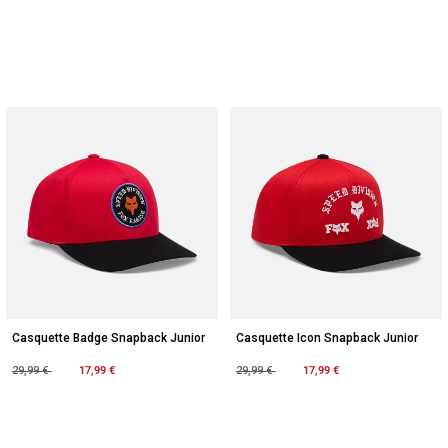
Casquette Badge Snapback Junior
Casquette Icon Snapback Junior
Price reduced from
to
17,99 €
Price reduced from
to
17,99 €
29,99 €
29,99 €