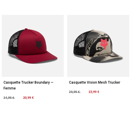
Casquette Trucker Boundary —
Casquette Vision Mesh Trucker
Femme
Price reduced from
to
23,99 €
39,99 €
Price reduced from
to
20,99 €
34,99 €