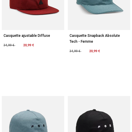
Casquette ajustable Diffuse
Casquette Snapback Absolute
Tech - Femme
Price reduced from
to
20,99 €
34,99 €
Price reduced from
to
20,99 €
34,99 €