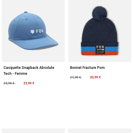
Casquette Snapback Absolute
Bonnet Fracture Pom
Tech - Femme
Price reduced from
to
20,99 €
34,99 €
Price reduced from
to
23,99 €
39,99 €