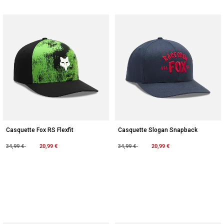
Casquette Fox RS Flexfit
Casquette Slogan Snapback
Price reduced from
to
20,99 €
Price reduced from
to
20,99 €
34,99 €
34,99 €