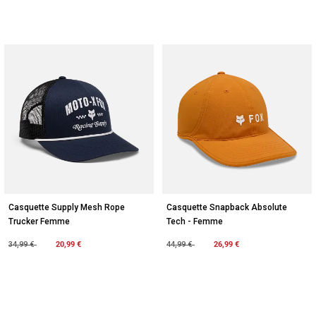
Casquette Supply Mesh Rope
Casquette Snapback Absolute
Trucker Femme
Tech - Femme
Price reduced from
to
20,99 €
Price reduced from
to
26,99 €
34,99 €
44,99 €