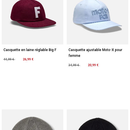
Casquette en laine réglable Big F
Casquette ajustable Moto-X pour
femme
Price reduced from
to
26,99 €
44,99 €
Price reduced from
to
20,99 €
34,99 €