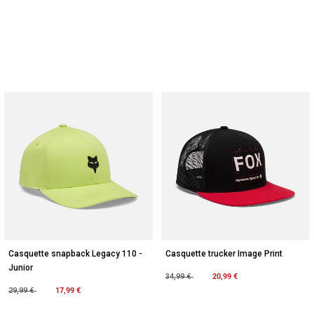
Casquette snapback Legacy 110 -
Casquette trucker Image Print
Junior
Price reduced from
to
20,99 €
34,99 €
Price reduced from
to
17,99 €
29,99 €