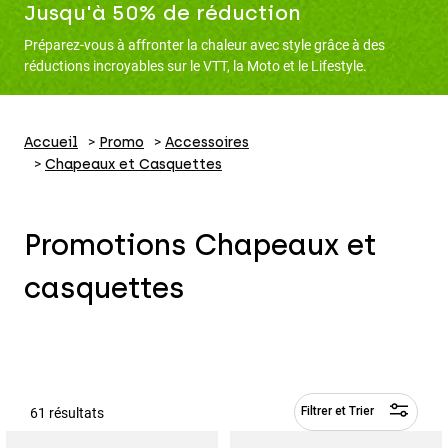
Pantalons
Jusqu'à 50% de réduction
Protections
Pantalons
Chemises
Préparez-vous à affronter la chaleur avec style grâce à des
Pantalons
Masques
réductions incroyables sur le VTT, la Moto et le Lifestyle.
Voir tout
Gants
Chaussettes
Shorts
Voir tout
Vestes
Vestes
Accueil
Promo
Accessoires
Femme
Chapeaux et Casquettes
Protections
T-shirts et tops
Gants
Moto
Masques
Sweats et Pulls
Promotions Chapeaux et
Protections
Casques
Vestes
Chaussettes
Maillots
casquettes
Pantalons
Masques
Pantalons
Sacs et accessoires
Chemises
Bottes
Chaussettes
Voir tout
Pièces de rechange
Protections
Accessoires
Gants
61 résultats
Filtrer et Trier
Enfants
Masques
Pièces de rechange