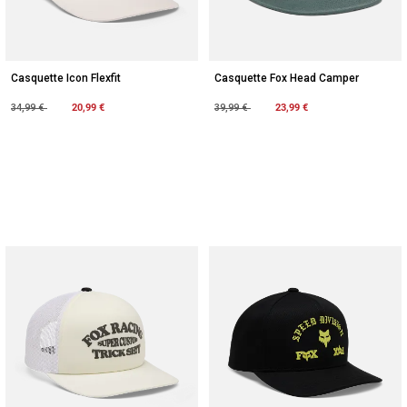
Casquette Icon Flexfit
Casquette Fox Head Camper
Price reduced from
to
20,99 €
Price reduced from
to
23,99 €
34,99 €
39,99 €