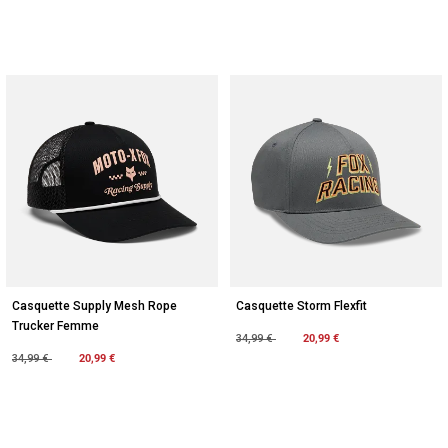
Casquette Supply Mesh Rope
Casquette Storm Flexfit
Trucker Femme
Price reduced from
to
20,99 €
34,99 €
Price reduced from
to
20,99 €
34,99 €