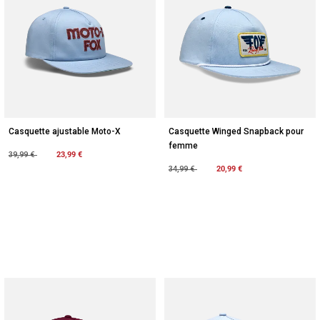
Casquette ajustable Moto-X
Casquette Winged Snapback pour
femme
Price reduced from
to
23,99 €
39,99 €
Price reduced from
to
20,99 €
34,99 €