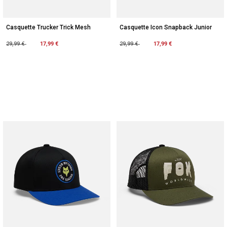
Casquette Trucker Trick Mesh
Casquette Icon Snapback Junior
Price reduced from
to
17,99 €
Price reduced from
to
17,99 €
29,99 €
29,99 €