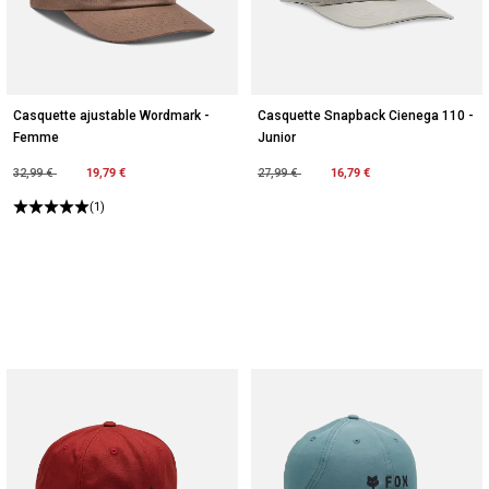
Casquette ajustable Wordmark -
Casquette Snapback Cienega 110 -
Femme
Junior
Price reduced from
to
19,79 €
Price reduced from
to
16,79 €
32,99 €
27,99 €
(1)