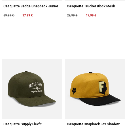
Casquette Badge Snapback Junior
Casquette Trucker Block Mesh
Price reduced from
to
17,99 €
Price reduced from
to
17,99 €
29,99 €
29,99 €
Casquette Supply Flexfit
Casquette snapback Fox Shadow