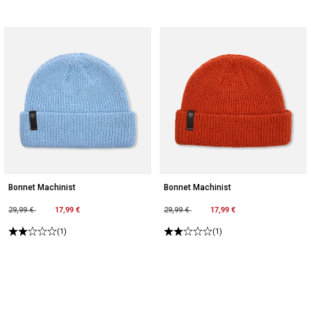
Bonnet Machinist
Bonnet Machinist
Price reduced from
to
17,99 €
Price reduced from
to
17,99 €
29,99 €
29,99 €
(1)
(1)