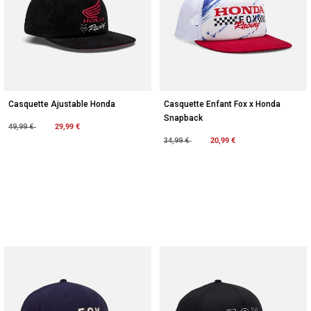
Casquette Ajustable Honda
Casquette Enfant Fox x Honda
Snapback
Price reduced from
to
29,99 €
49,99 €
Price reduced from
to
20,99 €
34,99 €