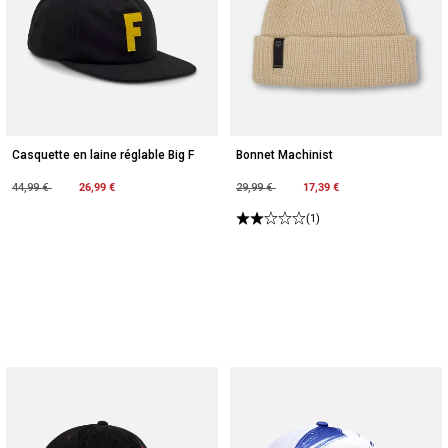
Casquette en laine réglable Big F
Bonnet Machinist
Price reduced from
to
26,99 €
Price reduced from
to
17,39 €
44,99 €
29,99 €
(1)