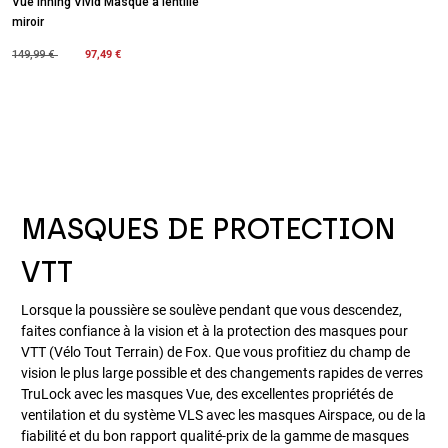
Vue Inning Vivid Masque à lentille
miroir
Price reduced from
to
97,49 €
149,99 €
MASQUES DE PROTECTION
VTT
Lorsque la poussière se soulève pendant que vous descendez,
faites confiance à la vision et à la protection des masques pour
VTT (Vélo Tout Terrain) de Fox. Que vous profitiez du champ de
vision le plus large possible et des changements rapides de verres
TruLock avec les masques Vue, des excellentes propriétés de
ventilation et du système VLS avec les masques Airspace, ou de la
fiabilité et du bon rapport qualité-prix de la gamme de masques