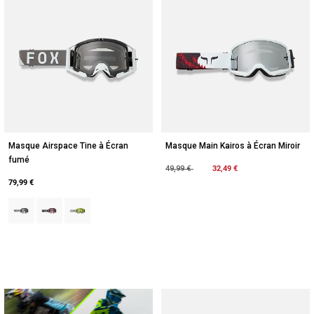
Masque Airspace Tine à Écran
Masque Main Kairos à Écran Miroir
fumé
Price reduced from
to
32,49 €
49,99 €
79,99 €
Product swatch type of Noir.
Product swatch type of Rouge canneberge.
Product swatch type of Jaune Fluorescent.