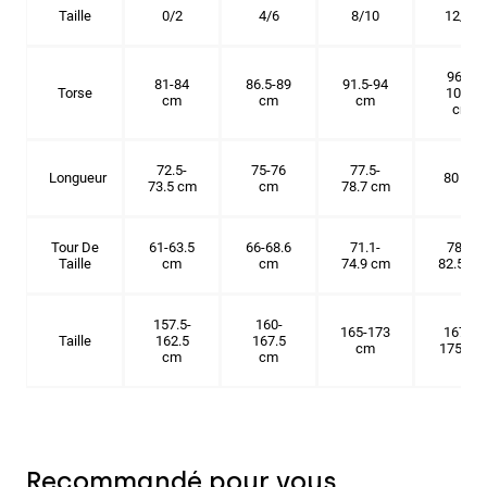
Taille
0/2
4/6
8/10
12/14
96.5-
81-84
86.5-89
91.5-94
Torse
101.5
cm
cm
cm
cm
72.5-
75-76
77.5-
Longueur
80 cm
73.5 cm
cm
78.7 cm
Tour De
61-63.5
66-68.6
71.1-
78.7-
Taille
cm
cm
74.9 cm
82.5 cm
157.5-
160-
165-173
167.5-
Taille
162.5
167.5
cm
175 cm
cm
cm
Recommandé pour vous