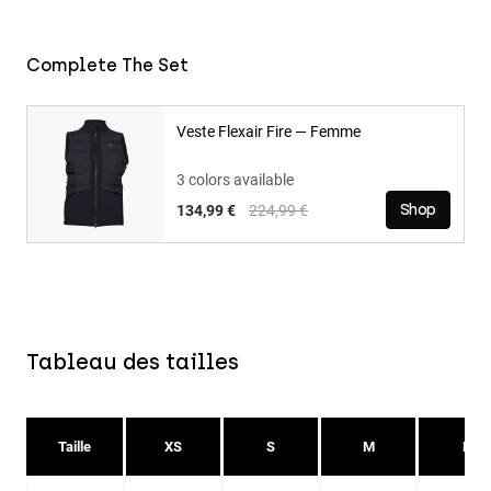
Complete The Set
Veste Flexair Fire — Femme
3 colors available
Price reduced from
to
134,99 €
224,99 €
Shop
Tableau des tailles
Taille
XS
S
M
L