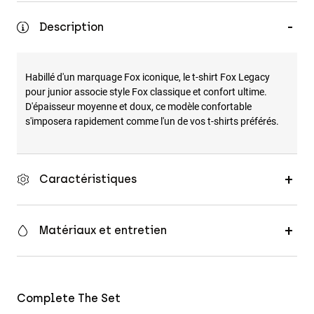
Accessoires
Description
Tous les accessoires
Sacs et sacs à dos
Habillé d'un marquage Fox iconique, le t-shirt Fox Legacy
Chapeaux et Casquettes
pour junior associe style Fox classique et confort ultime.
D'épaisseur moyenne et doux, ce modèle confortable
Voir tout
s'imposera rapidement comme l'un de vos t-shirts préférés.
Caractéristiques
Matériaux et entretien
Complete The Set