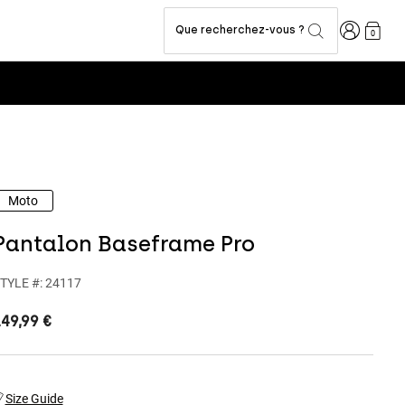
Connexion
Que recherchez-vous ?
0
Moto
Pantalon Baseframe Pro
TYLE #:
24117
49,99 €
Size Guide