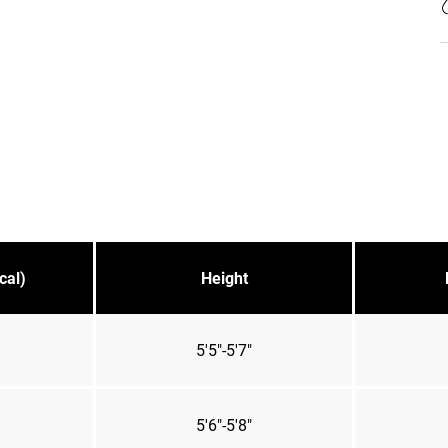
cal)
Height
5'5"-5'7"
5'6"-5'8"