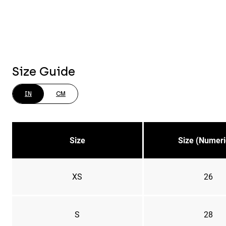
Size Guide
IN
CM
Size
Size (Numeri
XS
26
S
28