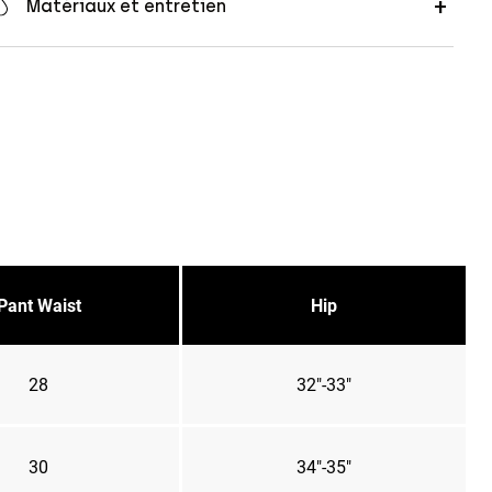
Matériaux et entretien
Pant Waist
Hip
28
32"-33"
30
34"-35"