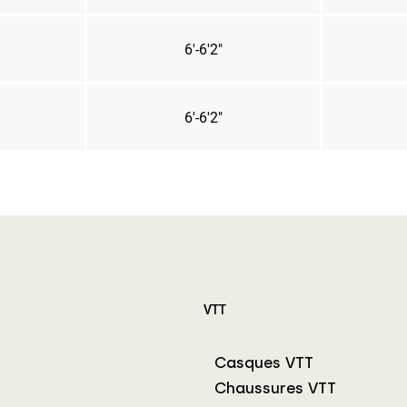
6'-6'2"
6'-6'2"
VTT
Casques VTT
Chaussures VTT