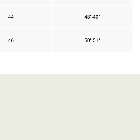
44
48"-49"
46
50"-51"