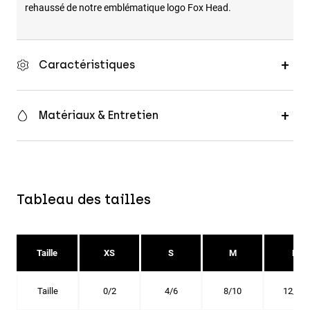
rehaussé de notre emblématique logo Fox Head.
Caractéristiques
Matériaux & Entretien
Tableau des tailles
Taille
XS
S
M
L
Taille
0/2
4/6
8/10
12/14