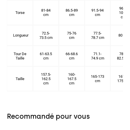
96.5-
81-84
86.5-89
91.5-94
Torse
101.5
cm
cm
cm
cm
72.5-
75-76
77.5-
Longueur
80 cm
73.5 cm
cm
78.7 cm
Tour De
61-63.5
66-68.6
71.1-
78.7-
Taille
cm
cm
74.9 cm
82.5 cm
157.5-
160-
165-173
167.5-
Taille
162.5
167.5
cm
175 cm
cm
cm
Recommandé pour vous