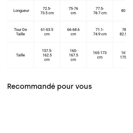
72.5-
75-76
77.5-
Longueur
80 cm
73.5 cm
cm
78.7 cm
Tour De
61-63.5
66-68.6
71.1-
78.7-
Taille
cm
cm
74.9 cm
82.5 cm
157.5-
160-
165-173
167.5-
Taille
162.5
167.5
cm
175 cm
cm
cm
Recommandé pour vous